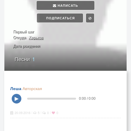
НАПИСАТЬ
ПОДПИСАТЬСЯ
Первый шаг
Откуда
Харьков
Дата рождения
Песни
1
Леша
Авторская
▶
0:00 / 0:00
20.09.2016
5
0
0
|
|
|