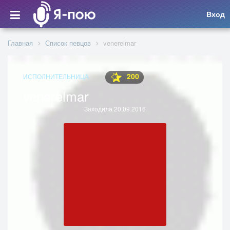
Вход
Главная
Список певцов
venerelmar
200
ИСПОЛНИТЕЛЬНИЦА
venerelmar
Заходила 20.09.2016