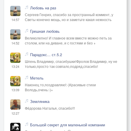
Любовь на раз
Сергеев Генрих, спасибо за пространный коммент, у
Светы конечно мощь, но и заметьте какая нежность
14:57
Грешная любовь
Великолепно! И главное всем вместе можно петь за
столом, или на диване, и с гостями и без +
14:52
Парадокс... ст.5.2
Шпень Владимир, спасибушки!Фролов Владимир, ну не
только,просто так совпало,подряд,спасибо!
13:24
Метель
Наконец то,поздравляю!:-)Красивые стихи
Володь,очень:-)+
13:09
Земляника
Фёдорова Наталья, спасибо!!!
12:27
Большой секрет для маленькой компании