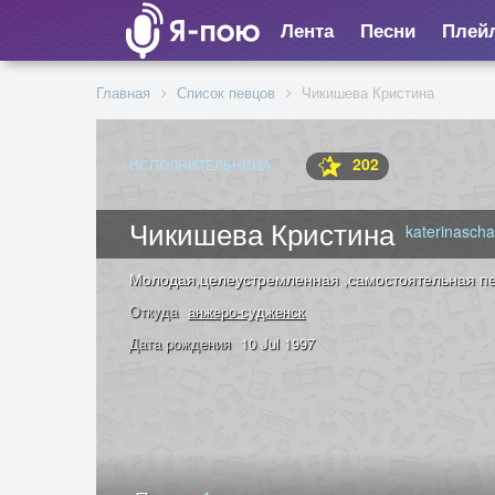
Лента
Песни
Плей
Главная
Список певцов
Чикишева Кристина
202
ИСПОЛНИТЕЛЬНИЦА
Чикишева Кристина
katerinascha
Молодая,целеустремленная ,самостоятельная пе
Откуда
анжеро-судженск
Дата рождения
10 Jul 1997