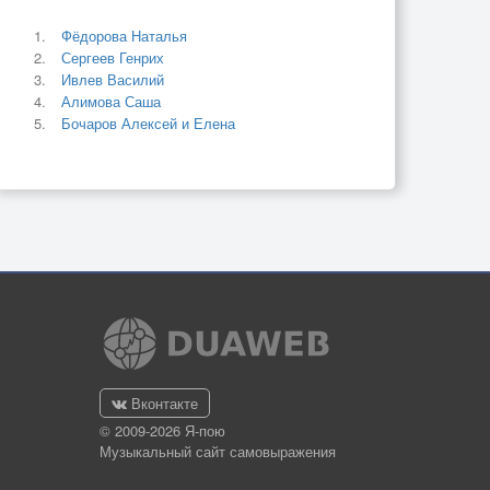
Фёдорова Наталья
Сергеев Генрих
Ивлев Василий
Алимова Саша
Бочаров Алексей и Елена
Вконтакте
© 2009-2026 Я-пою
Музыкальный сайт самовыражения