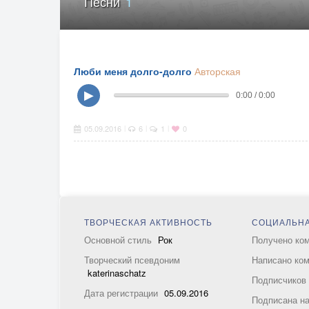
Песни
1
Люби меня долго-долго
Авторская
▶
0:00 / 0:00
05.09.2016
6
1
0
|
|
|
ТВОРЧЕСКАЯ АКТИВНОСТЬ
СОЦИАЛЬНА
Основной стиль
Рок
Получено ко
Творческий псевдоним
Написано ко
katerinaschatz
Подписчико
Дата регистрации
05.09.2016
Подписана н