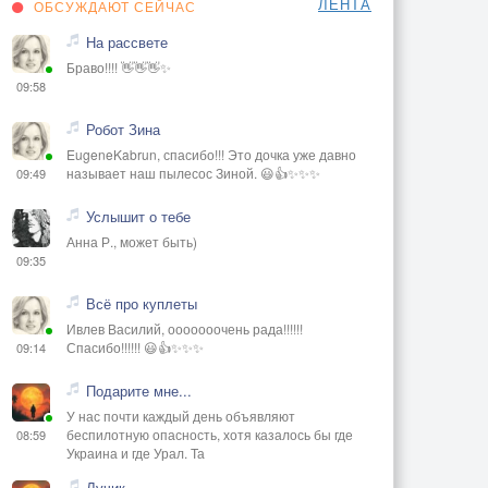
ЛЕНТА
ОБСУЖДАЮТ СЕЙЧАС
На рассвете
Браво!!!! 👋👋👋✨
09:58
Робот Зина
EugeneKabrun, спасибо!!! Это дочка уже давно
называет наш пылесос Зиной. 😃👍✨✨✨
09:49
Услышит о тебе
Анна Р., может быть)
09:35
Всё про куплеты
Ивлев Василий, ооооооочень рада!!!!!!
Спасибо!!!!!! 😃👍✨✨✨
09:14
Подарите мне...
У нас почти каждый день объявляют
беспилотную опасность, хотя казалось бы где
08:59
Украина и где Урал. Та
Лучик