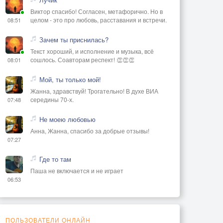
Виктор спасибо! Согласен, метафорично. Но в
целом - это про любовь, расставания и встречи.
08:51
Зачем ты приснилась?
Текст хороший, и исполнение и музыка, всё
сошлось. Соавторам респект! 👏👏👏
08:01
Мой, ты только мой!
Жанна, здравствуй! Трогательно! В духе ВИА
середины 70-х.
07:48
Не моею любовью
Анна, Жанна, спасибо за добрые отзывы!
07:27
Где то там
Паша не включается и не играет
06:53
ПОЛЬЗОВАТЕЛИ ОНЛАЙН