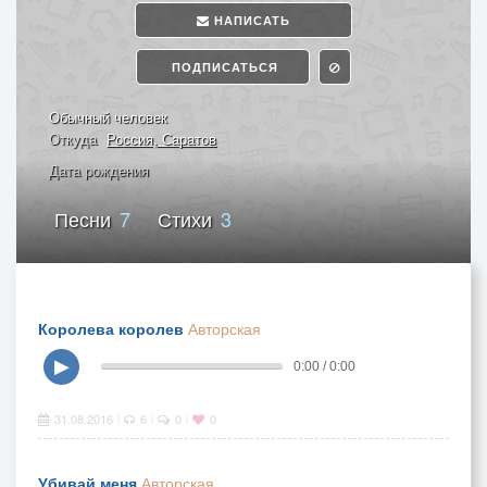
НАПИСАТЬ
ПОДПИСАТЬСЯ
Обычный человек
Откуда
Россия, Саратов
Дата рождения
Песни
7
Стихи
3
Королева королев
Авторская
▶
0:00 / 0:00
31.08.2016
6
0
0
|
|
|
Убивай меня
Авторская