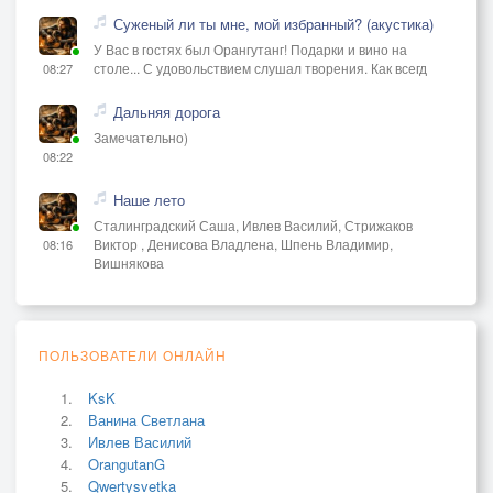
Суженый ли ты мне, мой избранный? (акустика)
У Вас в гостях был Орангутанг! Подарки и вино на
столе... С удовольствием слушал творения. Как всегд
08:27
Дальняя дорога
Замечательно)
08:22
Наше лето
Сталинградский Саша, Ивлев Василий, Стрижаков
Виктор , Денисова Владлена, Шпень Владимир,
08:16
Вишнякова
ПОЛЬЗОВАТЕЛИ ОНЛАЙН
KsK
Ванина Светлана
Ивлев Василий
OrangutanG
Qwertysvetka