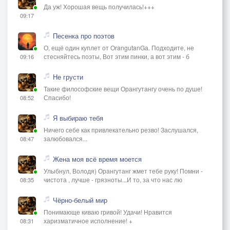
Да уж! Хорошая вещь получилась!+++
09:17
Песенка про поэтов
О, ещё один куплет от OrangutanGа. Подходите, не
стесняйтесь поэты, Вот этим пинки, а вот этим - б
09:16
Не грусти
Такие философские вещи Орангутангу очень по душе!
Спасибо!
08:52
Я выбираю тебя
Ничего себе как привлекательно резво! Заслушался,
залюбовался...
08:47
Жена моя всё время моется
Улыбнул, Володя) Орангутанг жмет тебе руку! Помни -
чистота , лучше - грязноты...И то, за что нас лю
08:35
Чёрно-белый мир
Понимающе киваю гривой! Удачи! Нравится
харизматичное исполнение! +
08:31