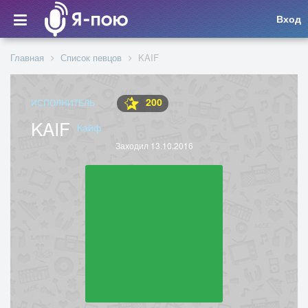
Вход
Главная
Список певцов
KAIF
200
ИСПОЛНИТЕЛЬ
KAIF
Кайф
Заходил 13.10.2016