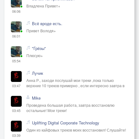
Владлена Привет+
06:06
Всё вроде есть.
Привет Володя+
06:01
"Грёзы"
Плюсую+
05:54
Лучик
Анна Р., заходи послушай мои треки ,пока только
верхние 10 треков примерно , если интересно завтра в
03:47
Mike
Проведена большая работа, завтра восстановлю
остальные! Мои треки!
03:45
Uplifting Digital Corporate Technology
Один из кайфовых треков моих восстановил! Слушайте!
03:39