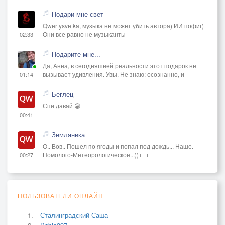
Подари мне свет
Qwertysvetka, музыка не может убить автора) ИИ пофиг)
Они все равно не музыканты
02:33
Подарите мне...
Да, Анна, в сегодняшней реальности этот подарок не
вызывает удивления. Увы. Не знаю: осознанно, и
01:14
Беглец
Спи давай 😁
00:41
Земляника
О.. Вов.. Пошел по ягоды и попал под дождь... Наше.
Помолого-Метеорологическое...))+++
00:27
ПОЛЬЗОВАТЕЛИ ОНЛАЙН
Сталинградский Саша