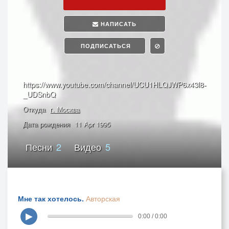
НАПИСАТЬ
ПОДПИСАТЬСЯ
https://www.youtube.com/channel/UCU1HLQJWP6x43l8-
_UDSnbQ
Откуда
г. Москва
Дата рождения
11 Apr 1995
Песни
2
Видео
5
Мне так хотелось.
Авторская
▶
0:00 / 0:00