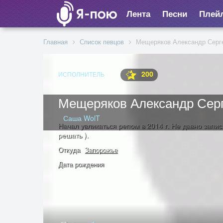
Лента
Песни
Плей
Главная
Список певцов
Мещеряков Александр Серг
200
ИСПОЛНИТЕЛЬ
Мещеряков Александр Сер
Саша WolT
Начал увликаться репом в 2014 г. Не давно запис
решать ).
Откуда
Запорожье
Дата рождения