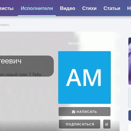
листы
Исполнители
Видео
Стихи
Статьи
Н
еевич
Заходил 29.08.2016
геевич
ал новый трек ( Тебе
НАПИСАТЬ
ПОДПИСАТЬСЯ