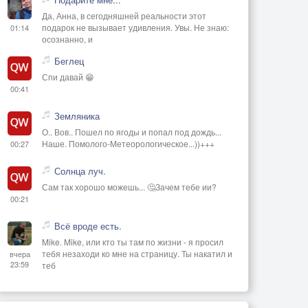
Да, Анна, в сегодняшней реальности этот
подарок не вызывает удивления. Увы. Не знаю:
01:14
осознанно, и
Беглец
Спи давай 😁
00:41
Земляника
О.. Вов.. Пошел по ягоды и попал под дождь...
Наше. Помолого-Метеорологическое...))+++
00:27
Солнца луч.
Сам так хорошо можешь... 🤔Зачем тебе ии?
00:21
Всё вроде есть.
Mike. Mike, или кто ты там по жизни - я просил
тебя незаходи ко мне на страницу. Ты накатил и
вчера
23:59
теб