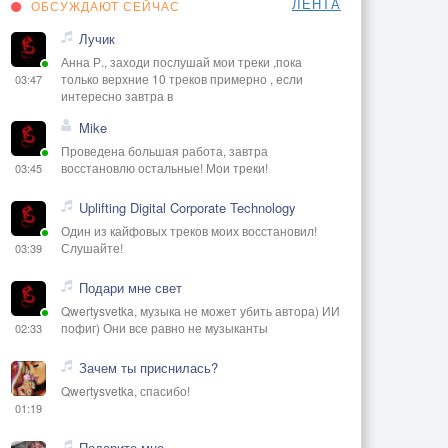
ЛЕНТА
ОБСУЖДАЮТ СЕЙЧАС
Лучик
Анна Р., заходи послушай мои треки ,пока
только верхние 10 треков примерно , если
03:47
интересно завтра в
Mike
Проведена большая работа, завтра
восстановлю остальные! Мои треки!
03:45
Uplifting Digital Corporate Technology
Один из кайфовых треков моих восстановил!
Слушайте!
03:39
Подари мне свет
Qwertysvetka, музыка не может убить автора) ИИ
пофиг) Они все равно не музыканты
02:33
Зачем ты приснилась?
Qwertysvetka, спасибо!
01:19
Подарите мне...