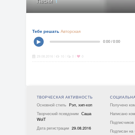
Песни
1
Тебе решать
Авторская
▶
0:00 / 0:00
29.08.2016
10
0
0
|
|
|
ТВОРЧЕСКАЯ АКТИВНОСТЬ
СОЦИАЛЬНА
Основной стиль
Рэп, хип-хоп
Получено ко
Творческий псевдоним
Саша
Написано ко
WolT
Подписчико
Дата регистрации
29.08.2016
Подписан на