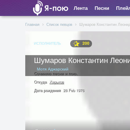
Лента
Песни
Плей
Главная
Список певцов
Шумаров Константин Леони
200
ИСПОЛНИТЕЛЬ
Шумаров Константин Леон
Мотя Аджарский
Сочиняю песни и пою.
Откуда
Харьков
Дата рождения
28 Feb 1976