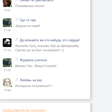
Понравилась песня!
17:21
Где то там
Загрузи по новой
17:16
Да возьмите же кто-нибудь это сердце!
Romanko Yuriy, спасибо, Юр! 🙏 Qwertysvetka,
Светик, шо за бунт на корабле? :))
17:14
Журавли улетели
Михаил Энс , Миша Спасибо
17:12
Любовь на раз
Интересно получилось!!! ✨
17:04
ПОЛЬЗОВАТЕЛИ ОНЛАЙН