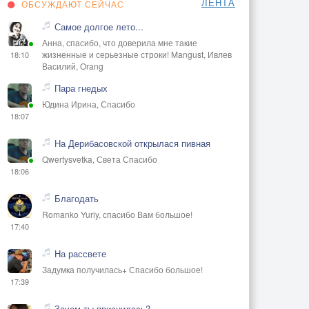
ЛЕНТА
ОБСУЖДАЮТ СЕЙЧАС
Самое долгое лето...
Анна, спасибо, что доверила мне такие
жизненные и серьезные строки! Mangust, Ивлев
18:10
Василий, Orang
Пара гнедых
Юдина Ирина, Спасибо
18:07
На Дерибасовской открылася пивная
Qwertysvetka, Света Спасибо
18:06
Благодать
Romanko Yuriy, спасибо Вам большое!
17:40
На рассвете
Задумка получилась+ Спасибо большое!
17:39
Зачем ты приснилась?