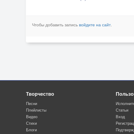
Чтобы добавить запись
войдите на сайт
.
Творчество
Пользо
Песни
Исполнит
Плейлисты
Статьи
Видео
Вход
Стихи
Регистра
Блоги
Подтверж