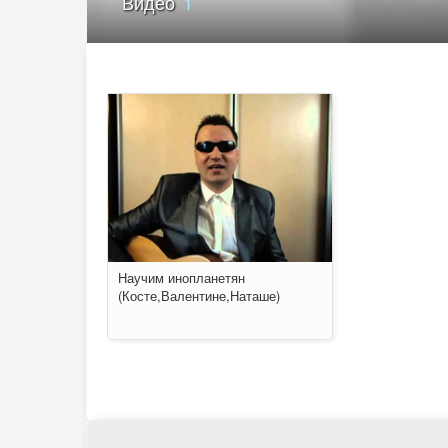
Видео
1
Научим инопланетян
(Косте,Валентине,Наташе)