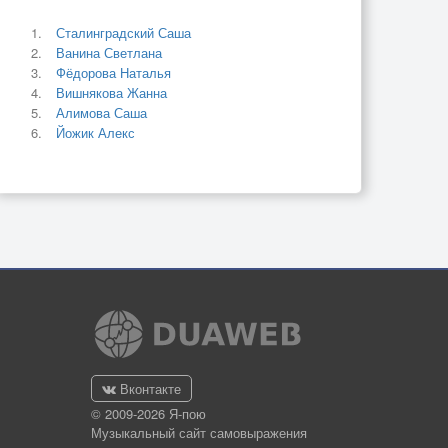
Сталинградский Саша
Ванина Светлана
Фёдорова Наталья
Вишнякова Жанна
Алимова Саша
Йожик Алекс
Вконтакте
© 2009-2026 Я-пою
Музыкальный сайт самовыражения