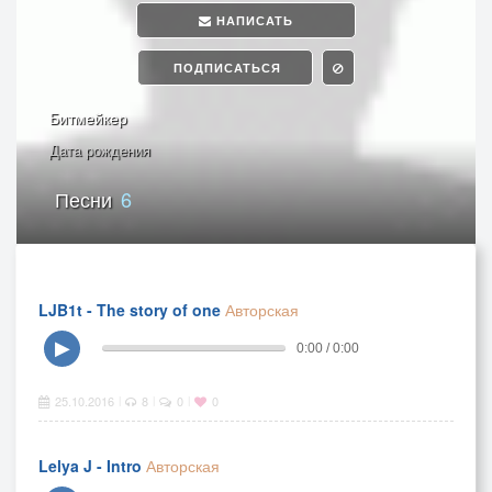
НАПИСАТЬ
ПОДПИСАТЬСЯ
Битмейкер
Дата рождения
Песни
6
LJB1t - The story of one
Авторская
▶
0:00 / 0:00
25.10.2016
8
0
0
|
|
|
Lelya J - Intro
Авторская