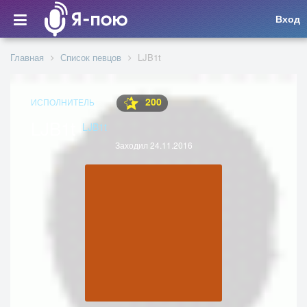
Вход
Главная
Список певцов
LJB1t
200
ИСПОЛНИТЕЛЬ
LJB1t
LJB1t
Заходил 24.11.2016