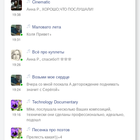
Cinematic
Анна Р., ХОРОШО,ЧТО ПОСЛУШАЛИ!
19:38
Маловато лета
Коля Привет+
19:31
Всё про куплеты
Анна Р., спасибо!!! 🌸🌸🌸
19:26
Возьми мое сердце
Вчера со мной поокала А деторождение поднимать
значит с Серёгой+
19:24
Technology Documentary
Mike, послушала несколько Ваших композиций,
технически они сделаны профессионально, идеально,
19:16
подошл
Песенка про поэтов
Прелесть какая!))+4