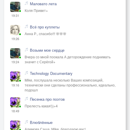
Маловато лета
Коля Привет+
19:31
Всё про куплеты
Анна Р., спасибо!!! 🌸🌸🌸
19:26
Возьми мое сердце
Вчера со мной поокала А деторождение поднимать
значит с Серёгой+
19:24
Technology Documentary
Mike, послушала несколько Ваших композиций,
технически они сделаны профессионально, идеально,
19:16
подошл
Песенка про поэтов
Прелесть какая!))+4
18:49
Влюблённые
Алимова Саша, Mike, благодарю вас!