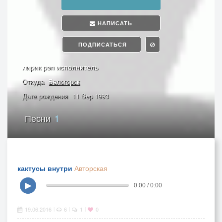
НАПИСАТЬ
ПОДПИСАТЬСЯ
лирик рэп исполнитель
Откуда
Белогорск
Дата рождения
11 Sep 1993
Песни
1
кактусы внутри
Авторская
▶
0:00 / 0:00
19.06.2016
6
1
0
|
|
|