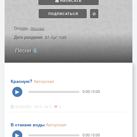
НАПИСАТЬ
ПОДПИСАТЬСЯ
Откуда
Москва
Дата рождения
21 Apr 1985
Песни
6
Красную?
Авторская
▶
0:00 / 0:00
04.05.2021
9
0
0
|
|
|
В стакане воды
Авторская
▶
0:00 / 0:00