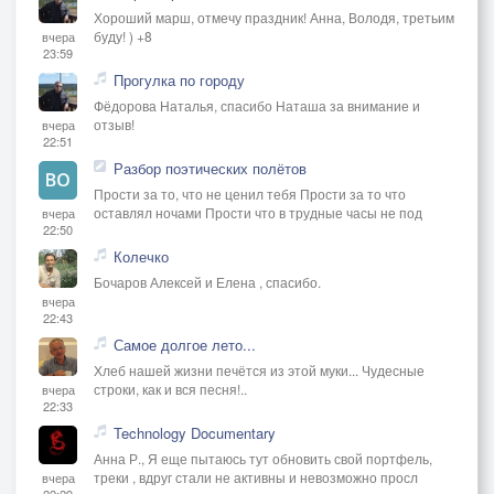
Хороший марш, отмечу праздник! Анна, Володя, третьим
буду! ) +8
вчера
23:59
Прогулка по городу
Фёдорова Наталья, спасибо Наташа за внимание и
отзыв!
вчера
22:51
Разбор поэтических полётов
Прости за то, что не ценил тебя Прости за то что
оставлял ночами Прости что в трудные часы не под
вчера
22:50
Колечко
Бочаров Алексей и Елена , спасибо.
вчера
22:43
Самое долгое лето...
Хлеб нашей жизни печётся из этой муки... Чудесные
строки, как и вся песня!..
вчера
22:33
Technology Documentary
Анна Р., Я еще пытаюсь тут обновить свой портфель,
треки , вдруг стали не активны и невозможно просл
вчера
22:29