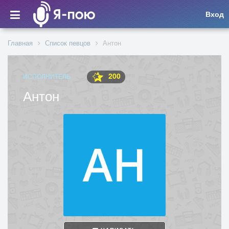
Вход
Главная
Список певцов
Антон
200
ИСПОЛНИТЕЛЬ
Антон