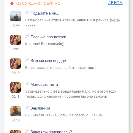
ЛЕНТА
ОБСУЖДАЮТ СЕЙЧАС
Подарите мне...
Великолепные стихи и песня, Анна! В избранное!👍👍👍
+++++
00:48
Песенка про поэтов
Классно! Вот спасибо))
00:21
Возьми мое сердце
Браво, замечательная работа, соавторы!
00:19
Маловато лета
Замечательно! Лета всегда было мало, но в этом году
только одно желание - поскорее бы оно закончи
00:18
Земляника
Вишнякова Жанна, большое спасибо, Жанна..
00:18
Зачем ты приснилась?