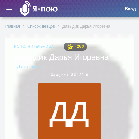
Вход
Главная
Список певцов
Давыдик Дарья Игоревна
263
ИСПОЛНИТЕЛЬНИЦА
Давыдик Дарья Игоревна
ДашаГриша
Заходила 13.04.2016