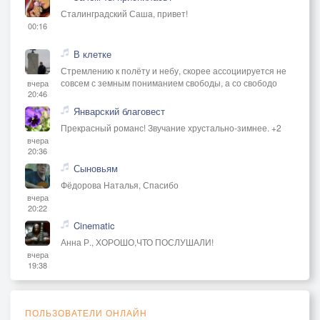
Сталинградский Саша, привет!
00:16
В клетке
Стремлению к полёту и небу, скорее ассоциируется не
совсем с земным пониманием свободы, а со свободо
вчера
20:46
Январский благовест
Прекрасный романс! Звучание хрустально-зимнее. +2
вчера
20:36
Сыновьям
Фёдорова Наталья, Спасибо
вчера
20:22
Cinematic
Анна Р., ХОРОШО,ЧТО ПОСЛУШАЛИ!
вчера
19:38
ПОЛЬЗОВАТЕЛИ ОНЛАЙН