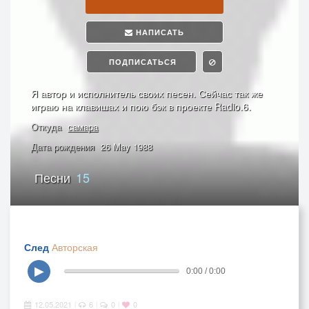
НАПИСАТЬ
ПОДПИСАТЬСЯ
Я автор и исполнитель своих песен. Сейчас так же
играю на клавишах и пою бэк в проекте Radio.6.
Откуда
самара
Дата рождения
26 May 1988
Песни
15
След
Авторская
▶
0:00 / 0:00
12.05.2021
6
0
0
|
|
|