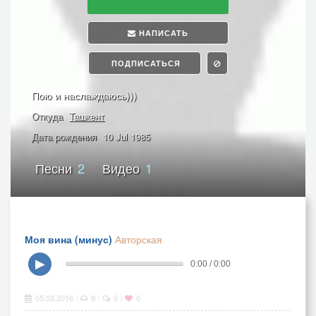
НАПИСАТЬ
ПОДПИСАТЬСЯ
Пою и наслаждаюсь)))
Откуда
Ташкент
Дата рождения
10 Jul 1985
Песни
2
Видео
1
Моя вина (минус)
Авторская
▶
0:00 / 0:00
05.03.2016
9
0
0
|
|
|