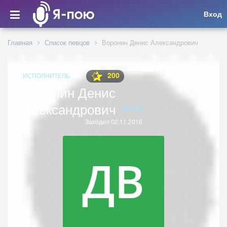
Вход
Главная
Список певцов
Воронин Денис Александрович
200
ИСПОЛНИТЕЛЬ
Воронин Денис
Александрович
Den4ik
Заходил 02.11.2016