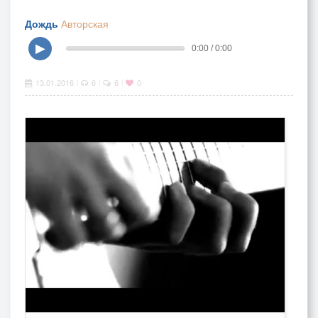
Дождь
Авторская
▶
0:00 / 0:00
13.01.2016
6
6
0
|
|
|