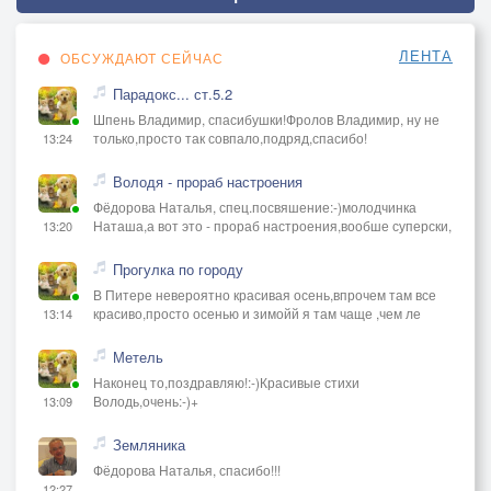
ЛЕНТА
ОБСУЖДАЮТ СЕЙЧАС
Парадокс... ст.5.2
Шпень Владимир, спасибушки!Фролов Владимир, ну не
только,просто так совпало,подряд,спасибо!
13:24
Володя - прораб настроения
Фёдорова Наталья, спец.посвяшение:-)молодчинка
Наташа,а вот это - прораб настроения,вообше суперски,
13:20
Прогулка по городу
В Питере невероятно красивая осень,впрочем там все
красиво,просто осенью и зимойй я там чаще ,чем ле
13:14
Метель
Наконец то,поздравляю!:-)Красивые стихи
Володь,очень:-)+
13:09
Земляника
Фёдорова Наталья, спасибо!!!
12:27