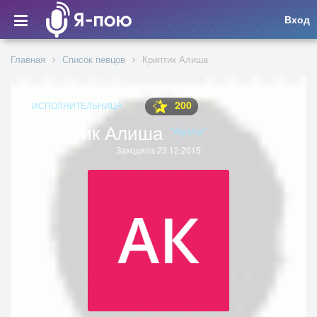
Вход
Главная
Список певцов
Криптик Алиша
200
ИСПОЛНИТЕЛЬНИЦА
Криптик Алиша
*Alysha*
Заходила 23.12.2015