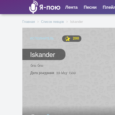
Лента
Песни
Плей
Главная
Список певцов
Iskander
200
ИСПОЛНИТЕЛЬ
Iskander
бла бла
Дата рождения
28 May 1999