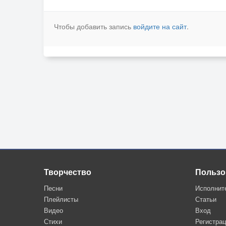
Чтобы добавить запись
войдите на сайт
.
Творчество
Пользо
Песни
Исполнит
Плейлисты
Статьи
Видео
Вход
Стихи
Регистра