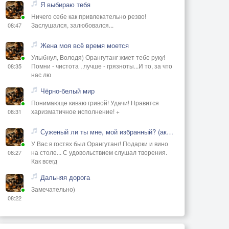
Я выбираю тебя
Ничего себе как привлекательно резво!
Заслушался, залюбовался...
08:47
Жена моя всё время моется
Улыбнул, Володя) Орангутанг жмет тебе руку!
Помни - чистота , лучше - грязноты...И то, за что
08:35
нас лю
Чёрно-белый мир
Понимающе киваю гривой! Удачи! Нравится
харизматичное исполнение! +
08:31
Суженый ли ты мне, мой избранный? (акустика)
У Вас в гостях был Орангутанг! Подарки и вино
на столе... С удовольствием слушал творения.
08:27
Как всегд
Дальняя дорога
Замечательно)
08:22