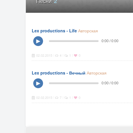
Песни
2
Lex productions - Life
Авторская
▶
0:00 / 0:00
02.02.2015
4
1
0
|
|
|
Lex productions - Вечный
Авторская
▶
0:00 / 0:00
02.02.2015
7
1
0
|
|
|