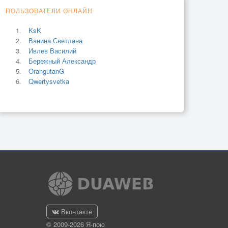
ПОЛЬЗОВАТЕЛИ ОНЛАЙН
KsK
Ванина Светлана
Ивлев Василий
Бережный Александр
OrangutanG
Qwertysvetka
Вконтакте
© 2009-2026 Я-пою