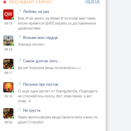
ЛЕНТА
ОБСУЖДАЮТ СЕЙЧАС
Любовь на раз
Вов..Я не ангел, на Мове! И поэтому мне такие
песни нравятся.😜🤭Спасибо за доставленное
09:19
удовольствие
Возьми мое сердце
Хороша песня!+
09:18
Самое долгое лето...
Да уж! Хорошая вещь получилась!+++
09:17
Песенка про поэтов
О, ещё один куплет от OrangutanGа. Подходите,
не стесняйтесь поэты, Вот этим пинки, а вот
09:16
этим - б
Не грусти
Такие философские вещи Орангутангу очень по
душе! Спасибо!
08:52