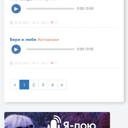
▶
0:00 / 0:00
26.07.2021
8
0
0
|
|
|
Бери и люби
Авторская
▶
0:00 / 0:00
26.07.2021
8
0
0
|
|
|
1
2
3
4