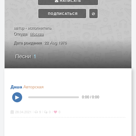
НАПИСАТЬ
ПОДПИСАТЬСЯ
автор - исполнитель
Откуда
Москва
Дата рождения
22 Aug 1976
Песни
1
Даша
Авторская
▶
0:00 / 0:00
28.04.2021
9
0
0
|
|
|