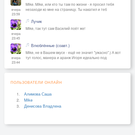
Mike. Mike, или кто ты там по жизни - я просил тебя
незаходи ко мне на страницу. Ты накатил и теб
вчера
23:59
Лучик
Mike, так тут сам Василий поёт же!
вчера
23:45
Влюблённые (соавт.)
Mike, не в Вашем вкусе - ещё не значит "ужасно".) А вот
тут голос, манера и аранж Игоря идеально под
вчера
23:44
ПОЛЬЗОВАТЕЛИ ОНЛАЙН
Алимова Саша
Mike
Денисова Владлена