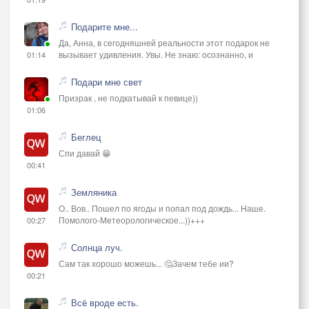
Подарите мне...
Да, Анна, в сегодняшней реальности этот подарок не
вызывает удивления. Увы. Не знаю: осознанно, и
01:14
Подари мне свет
Призрак , не подкатывай к певице))
01:06
Беглец
Спи давай 😁
00:41
Земляника
О.. Вов.. Пошел по ягоды и попал под дождь... Наше.
Помолого-Метеорологическое...))+++
00:27
Солнца луч.
Сам так хорошо можешь... 🤔Зачем тебе ии?
00:21
Всё вроде есть.