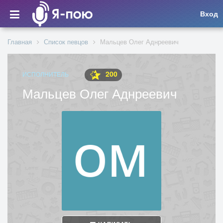
Вход
Главная
Список певцов
Мальцев Олег Аднреевич
200
ИСПОЛНИТЕЛЬ
Мальцев Олег Аднреевич