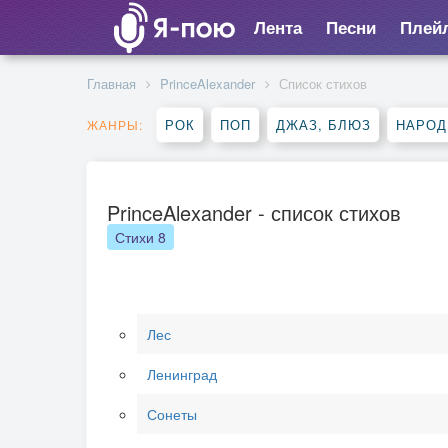
Лента
Песни
Плей
Главная
PrinceAlexander
Список стихов
РОК
ПОП
ДЖАЗ, БЛЮЗ
НАРОД
ЖАНРЫ:
PrinceAlexander - список стихов
Стихи
8
Лес
Ленинград
Сонеты