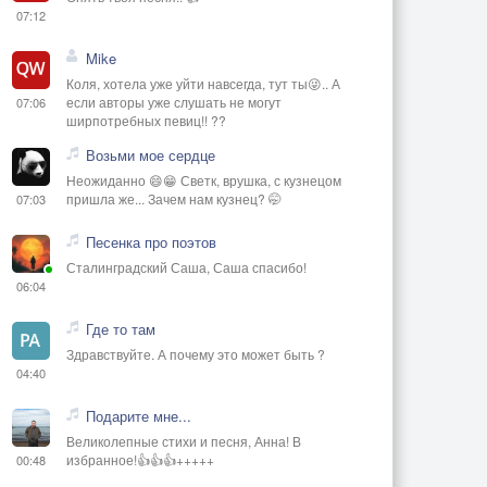
07:12
Mike
Коля, хотела уже уйти навсегда, тут ты😜.. А
если авторы уже слушать не могут
07:06
ширпотребных певиц!! ??
Возьми мое сердце
Неожиданно 😄😁 Светк, врушка, с кузнецом
пришла же... Зачем нам кузнец? 🤭
07:03
Песенка про поэтов
Сталинградский Саша, Саша спасибо!
06:04
Где то там
Здравствуйте. А почему это может быть ?
04:40
Подарите мне...
Великолепные стихи и песня, Анна! В
избранное!👍👍👍+++++
00:48