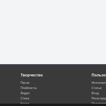
Творчество
Пользо
Песни
Исполнит
Плейлисты
Статьи
Видео
Вход
Стихи
Регистра
Блоги
Подтверж