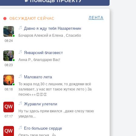
ПОМОЩЬ ПРОЕКТУ
ЛЕНТА
ОБСУЖДАЮТ СЕЙЧАС
Давно я жду тебя Назаретянин
Бочаров Алексей и Елена , Спасибо
08:24
Январский благовест
Анна Р., благодарю Вас!
08:23
Маловато лета
То жара под 30 с лишним, то дождями всё
заливает, у нас вот такое жуткое лето ) За
08:18
песню+++👏👏👏
Журавли улетели
Ну ты здесь прям вжился ..даже слезу твою
увидела...
07:17
Его большое сердце
Опять твоя песня.. 👍