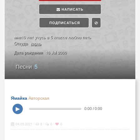
НАПИСАТЬ
ПОДПИСАТЬСЯ
мне10 лет учусь в 5 классе люблю петь
Откуда
керчь
Дата рождения
16 Jul 2000
Песни
5
Ямайка
Авторская
▶
0:00 / 0:00
04.05.2021
8
0
0
|
|
|