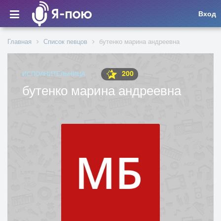
Вход
Главная
Список певцов
бутенко марина андреевна
200
ИСПОЛНИТЕЛЬНИЦА
бутенко марина андреевна