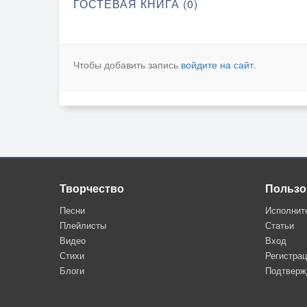
ГОСТЕВАЯ КНИГА (0)
Чтобы добавить запись
войдите на сайт
.
Творчество
Пользо
Песни
Исполнит
Плейлисты
Статьи
Видео
Вход
Стихи
Регистра
Блоги
Подтверж