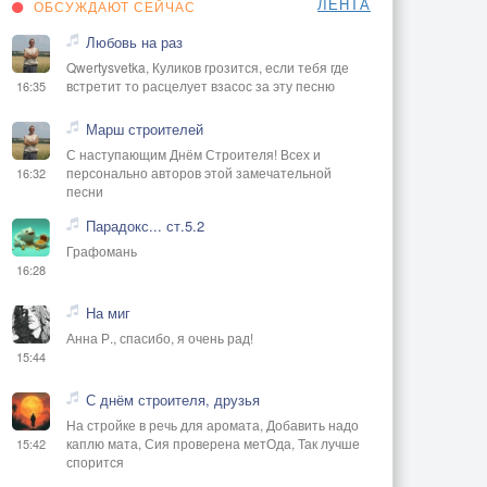
ЛЕНТА
ОБСУЖДАЮТ СЕЙЧАС
Любовь на раз
Qwertysvetka, Куликов грозится, если тебя где
встретит то расцелует взасос за эту песню
16:35
Марш строителей
С наступающим Днём Строителя! Всех и
персонально авторов этой замечательной
16:32
песни
Парадокс... ст.5.2
Графомань
16:28
На миг
Анна Р., спасибо, я очень рад!
15:44
С днём строителя, друзья
На стройке в речь для аромата, Добавить надо
каплю мата, Сия проверена метОда, Так лучше
15:42
спорится