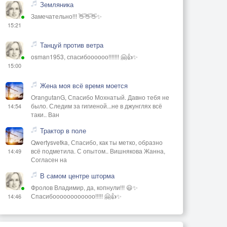
Земляника
Замечательно!!! 👋👋👋✨
15:21
Танцуй против ветра
osman1953, спасибоооооо!!!!!!! 🤗👍✨
15:00
Жена моя всё время моется
OrangutanG, Спасибо Мохнатый. Давно тебя не
было. Следим за гигиеной...не в джунглях всё
14:54
таки.. Ван
Трактор в поле
Qwertysvetka, Спасибо, как ты метко, образно
всё подметила. С опытом.. Вишнякова Жанна,
14:49
Согласен на
В самом центре шторма
Фролов Владимир, да, копнули!!! 😃✨
Спасибоооооооооооо!!!!! 🤗👍✨
14:46