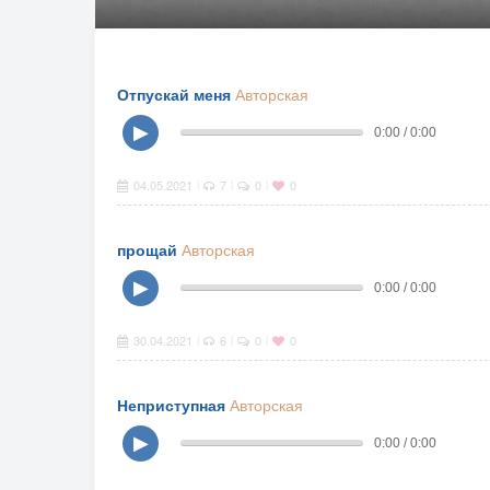
Отпускай меня
Авторская
▶
0:00 / 0:00
04.05.2021
7
0
0
|
|
|
прощай
Авторская
▶
0:00 / 0:00
30.04.2021
6
0
0
|
|
|
Неприступная
Авторская
▶
0:00 / 0:00