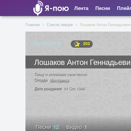
Лента
Песни
Плей
Главная
Список певцов
Лошаков Антон Геннадьевич
202
ИСПОЛНИТЕЛЬ
Лошаков Антон Геннадьеви
Пишу и исполняю свои песни
Откуда
Мичуринск
Дата рождения
01 Oct 1986
Песни
12
Видео
1