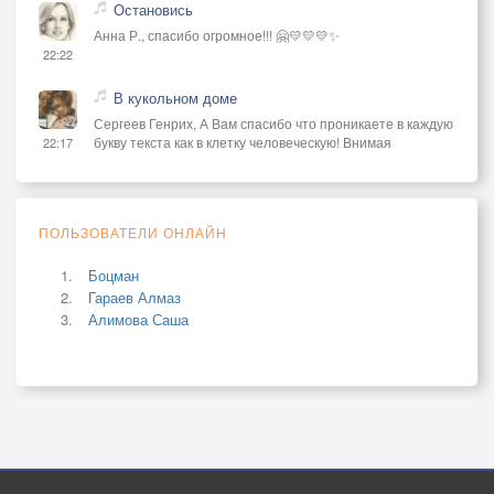
Остановись
Анна Р., спасибо огромное!!! 🤗💛💛💛✨
22:22
В кукольном доме
Сергеев Генрих, А Вам спасибо что проникаете в каждую
букву текста как в клетку человеческую! Внимая
22:17
ПОЛЬЗОВАТЕЛИ ОНЛАЙН
Боцман
Гараев Алмаз
Алимова Саша