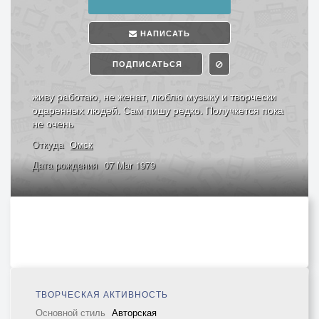
НАПИСАТЬ
ПОДПИСАТЬСЯ
живу работаю, не женат, люблю музыку и творчески
одаренных людей. Сам пишу редко. Получкется пока
не очень
Откуда
Омск
Дата рождения
07 Mar 1979
ТВОРЧЕСКАЯ АКТИВНОСТЬ
Основной стиль
Авторская