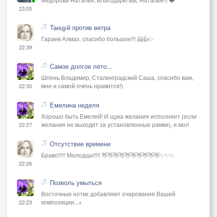
23:05
Танцуй против ветра
Гараев Алмаз, спасибо большое!!! 🤗👍✨
22:39
Самое долгое лето...
Шпень Владимир, Сталинградский Саша, спасибо вам,
мне и самой очень нравится!)
22:30
Емелина неделя
Хорошо быть Емелей! И щука желания исполняет (если
желания не выходят за установленные рамки), и мол
22:27
Отсутствие времени
Браво!!!!! Молодцы!!!!! 👋👋👋👋👋👋👋👋👋👋✨✨✨
22:26
Позволь умыться
Восточные нотки добавляют очарования Вашей
композиции...+
22:23