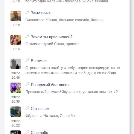
только одно желание - поскорее бы оно закончи
00:18
Земляника
Вишнякова Жанна, большое спасибо, Жанна..
00:18
Зачем ты приснилась?
Сталинградский Саша, привет!
00:16
В клетке
Стремлению к полёту и небу, скорее ассоциируется не
совсем с земным пониманием свободы, а со свободо
вчера
20:46
Январский благовест
Прекрасный романс! Звучание хрустально-зимнее. +2
вчера
20:36
Сыновьям
Фёдорова Наталья, Спасибо
вчера
20:22
Cinematic