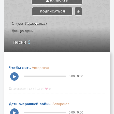
НАПИСАТЬ
ПОДПИСАТЬСЯ
Откуда
Первоуральск
Дата рождения
Песни
3
Чтобы жить
Авторская
▶
0:00 / 0:00
02.05.2021
5
0
0
|
|
|
Дети вчерашней войны
Авторская
▶
0:00 / 0:00