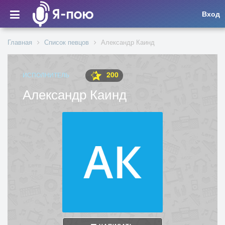
Вход
Главная
Список певцов
Александр Каинд
200
ИСПОЛНИТЕЛЬ
Александр Каинд