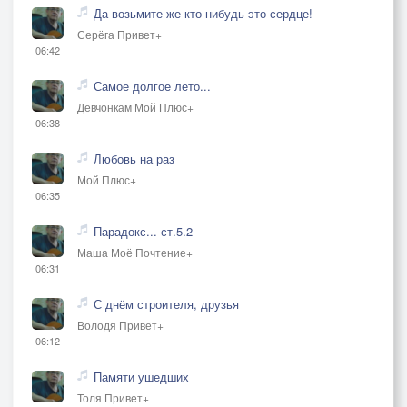
Да возьмите же кто-нибудь это сердце!
Серёга Привет+
06:42
Самое долгое лето...
Девчонкам Мой Плюс+
06:38
Любовь на раз
Мой Плюс+
06:35
Парадокс... ст.5.2
Маша Моё Почтение+
06:31
С днём строителя, друзья
Володя Привет+
06:12
Памяти ушедших
Толя Привет+