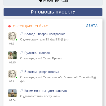
НОВАЯ ВЕРСИЯ
ПОМОЩЬ ПРОЕКТУ
ЛЕНТА
ОБСУЖДАЮТ СЕЙЧАС
Володя - прораб настроения
С днем строителя!!!!!! Ура!!!!!!! 😃👍✨
08:21
Рулетка.- шансон.
Сталинградский Саша, Привет
08:15
В самом центре шторма
Сталинградский Саша, спасибо большое!!! Спасибо!!! 🤗
👍✨
08:11
Каким меня ты ядом напоила
С удовольствием послушал +
07:04