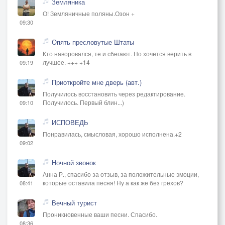
Земляника
О! Земляничные поляны.Озон +
09:30
Опять пресловутые Штаты
Кто наворовался, те и сбегают. Но хочется верить в
лучшее. +++ +14
09:19
Приоткройте мне дверь (авт.)
Получилось восстановить через редактирование.
Получилось. Первый блин...)
09:10
ИСПОВЕДЬ
Понравилась, смысловая, хорошо исполнена.+2
09:02
Ночной звонок
Анна Р., спасибо за отзыв, за положительные эмоции,
которые оставила песня! Ну а как же без грехов?
08:41
Вечный турист
Проникновенные ваши песни. Спасибо.
08:36