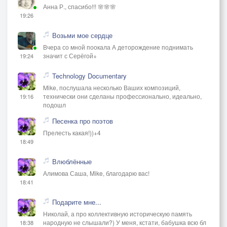
Анна Р., спасибо!!! 🌸🌸🌸
19:26
Возьми мое сердце
Вчера со мной поокала А деторождение поднимать
значит с Серёгой+
19:24
Technology Documentary
Mike, послушала несколько Ваших композиций,
технически они сделаны профессионально, идеально,
19:16
подошл
Песенка про поэтов
Прелесть какая!))+4
18:49
Влюблённые
Алимова Саша, Mike, благодарю вас!
18:41
Подарите мне...
Николай, а про коллективную историческую память
народную не слышали?) У меня, кстати, бабушка всю бл
18:38