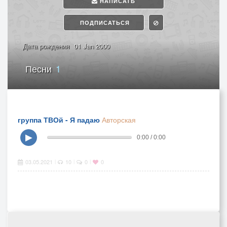
НАПИСАТЬ
ПОДПИСАТЬСЯ
Дата рождения
01 Jan 2000
Песни
1
группа ТВОй - Я падаю
Авторская
▶
0:00 / 0:00
03.05.2021
10
0
0
|
|
|