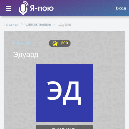
Вход
Главная
Список певцов
Эдуард
200
ИСПОЛНИТЕЛЬ
Эдуард