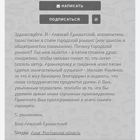
НАПИСАТЬ
ПОДПИСАТЬСЯ
Здравствуйте. Я - Алексей Кумшатский, исполнитель
своих песен в стиле городской романс (или шансон в
общепринятом понимании). Почему городской
романс? Как мне кажется - в песне главное душа,
конкретика, чтобы человек понял то, что хотел
сказать автор. Аранжировку и сведение моих песен
сделал замечательный музыкант - Михаил Фоменко,
за что я ему безмерно благодарен и надеюсь, что
наше сотрудничество продлится далее. А Вам,
уважаемые слушатели, спасибо за то, что Вы
уделили время моим скромным произведениям.
Приятного Вам прослушивания и всего самого
хорошего.
С уважением,
Ваш Алексей Кумшатский
Откуда
Азов, Ростовская область