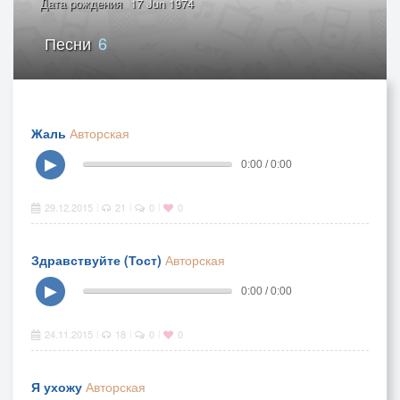
Дата рождения
17 Jun 1974
Песни
6
Жаль
Авторская
▶
0:00 / 0:00
29.12.2015
21
0
0
|
|
|
Здравствуйте (Тост)
Авторская
▶
0:00 / 0:00
24.11.2015
18
0
0
|
|
|
Я ухожу
Авторская