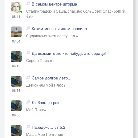
В самом центре шторма
Сталинградский Саша, спасибо большое!!! Спасибо!!! 🤗
👍✨
08:11
Каким меня ты ядом напоила
С удовольствием послушал +
07:04
Да возьмите же кто-нибудь это сердце!
Серёга Привет+
06:42
Самое долгое лето...
Девчонкам Мой Плюс+
06:38
Любовь на раз
Мой Плюс+
06:35
Парадокс... ст.5.2
Маша Моё Почтение+