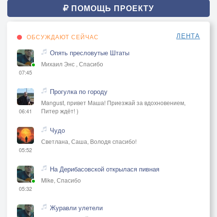
ПОМОЩЬ ПРОЕКТУ
ЛЕНТА
ОБСУЖДАЮТ СЕЙЧАС
Опять пресловутые Штаты
Михаил Энс , Спасибо
07:45
Прогулка по городу
Mangust, привет Маша! Приезжай за вдохновением,
Питер ждёт! )
06:41
Чудо
Светлана, Саша, Володя спасибо!
05:52
На Дерибасовской открылася пивная
Mike, Спасибо
05:32
Журавли улетели