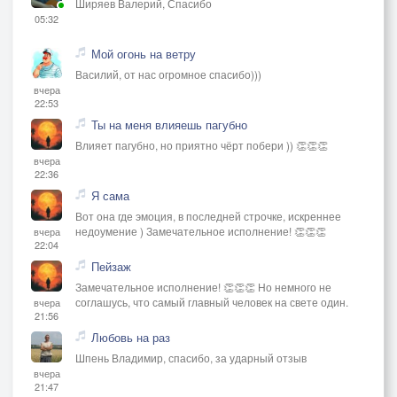
Ширяев Валерий, Спасибо
05:32
Мой огонь на ветру
Василий, от нас огромное спасибо)))
вчера
22:53
Ты на меня влияешь пагубно
Влияет пагубно, но приятно чёрт побери )) 👏👏👏
вчера
22:36
Я сама
Вот она где эмоция, в последней строчке, искреннее
недоумение ) Замечательное исполнение! 👏👏👏
вчера
22:04
Пейзаж
Замечательное исполнение! 👏👏👏 Но немного не
соглашусь, что самый главный человек на свете один.
вчера
21:56
Любовь на раз
Шпень Владимир, спасибо, за ударный отзыв
вчера
21:47