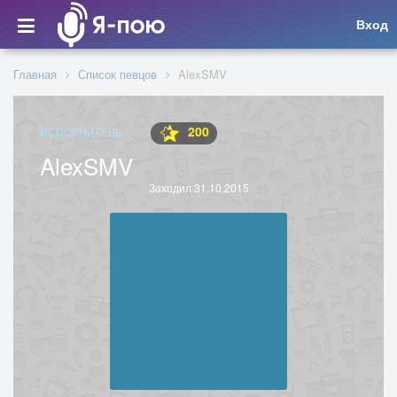
Вход
Главная
Список певцов
AlexSMV
200
ИСПОЛНИТЕЛЬ
AlexSMV
Заходил 31.10.2015