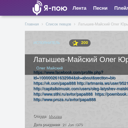
Лента
Песни
Плей
Главная
Список певцов
Латышев-Майский Олег Юрь
200
ИСПОЛНИТЕЛЬ
Латышев-Майский Олег Ю
Олег Майский
https://www.facebook.com/profile.php?
id=100000261632984&sk=about&section=bio
https://vk.com/papa888
http://artmania.ws/user/952
http://capitalistmusic.com/users/oleg-latyshev-maiski
http://www.stihi.ru/avtor/papa888
https://poembook
http://www.proza.ru/avtor/papa888
Откуда
Москва
Дата рождения
21 Jun 1970