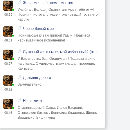
Жена моя всё время моется
Улыбнул, Володя) Орангутанг жмет тебе руку!
Помни - чистота , лучше - грязноты...И то, за что
08:35
нас лю
Чёрно-белый мир
Понимающе киваю гривой! Удачи! Нравится
харизматичное исполнение! +
08:31
Суженый ли ты мне, мой избранный? (акустика)
У Вас в гостях был Орангутанг! Подарки и вино
на столе... С удовольствием слушал творения.
08:27
Как всегд
Дальняя дорога
Замечательно)
08:22
Наше лето
Сталинградский Саша, Ивлев Василий,
Стрижаков Виктор , Денисова Владлена, Шпень
08:16
Владимир, Вишнякова