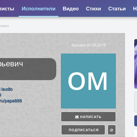
листы
Исполнители
Видео
Стихи
Статьи
Н
евич
Заходил 31.05.2015
рьевич
1/audio
i
.ru/papa888
НАПИСАТЬ
ПОДПИСАТЬСЯ