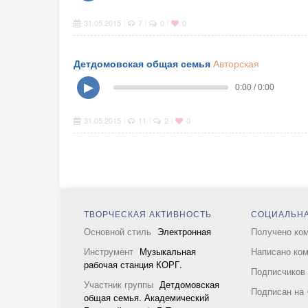
31.05.2015
7
0
0
|
|
|
Детдомовская общая семья
Авторская
▶
0:00 / 0:00
31.05.2015
11
2
0
|
|
|
ТВОРЧЕСКАЯ АКТИВНОСТЬ
СОЦИАЛЬНА
Основной стиль
Электронная
Получено ко
Инструмент
Музыкальная
Написано ко
рабочая станция КОРГ.
Подписчико
Участник группы
Детдомовская
Подписан на
общая семья. Академический