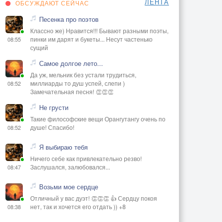
ЛЕНТА
ОБСУЖДАЮТ СЕЙЧАС
Песенка про поэтов
Классно же) Нравится!!! Бывают разными поэты,
пинки им дарят и букеты... Несут частенько
08:55
сущий
Самое долгое лето...
Да уж, мельник без устали трудиться,
миллиарды то душ успей, слепи )
08:52
Замечательная песня! 👏👏👏
Не грусти
Такие философские вещи Орангутангу очень по
душе! Спасибо!
08:52
Я выбираю тебя
Ничего себе как привлекательно резво!
Заслушался, залюбовался...
08:47
Возьми мое сердце
Отличный у вас дуэт! 👏👏👏 👍 Сердцу покоя
нет, так и хочется его отдать )) +8
08:38