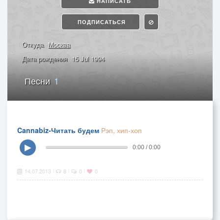
НАПИСАТЬ
ПОДПИСАТЬСЯ
Откуда
Москва
Дата рождения
15 Jul 1994
Песни
1
Cannabiz-Читать будем
Рэп, хип-хоп
▶
0:00 / 0:00
14.07.2013
8
0
0
|
|
|