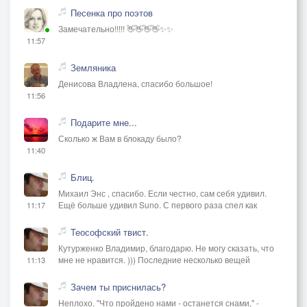
Песенка про поэтов
Замечательно!!!!! 👋👋👋👋✨✨
11:57
Земляника
Денисова Владлена, спасибо большое!
11:56
Подарите мне...
Сколько ж Вам в блокаду было?
11:40
Блиц.
Михаил Энс , спасибо. Если честно, сам себя удивил.
Ещё больше удивил Suno. С первого раза спел как
11:17
Теософский твист.
Кутурженко Владимир, благодарю. Не могу сказать, что
мне не нравится. ))) Последние несколько вещей
11:13
Зачем ты приснилась?
Неплохо. "Что пройдено нами - останется снами," -