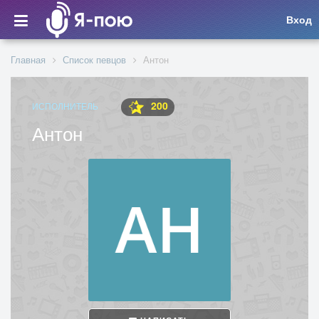
Вход
Главная
Список певцов
Антон
200
ИСПОЛНИТЕЛЬ
Антон