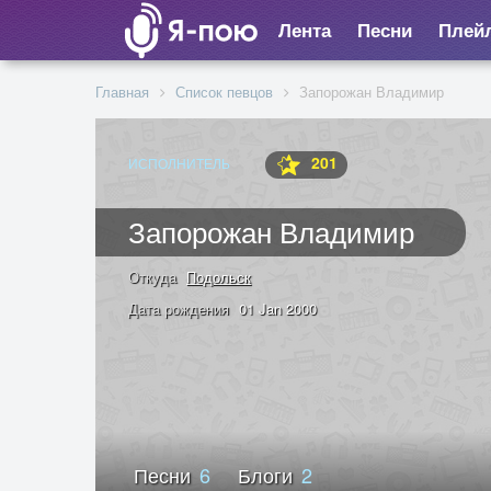
Лента
Песни
Плей
Главная
Список певцов
Запорожан Владимир
201
ИСПОЛНИТЕЛЬ
Запорожан Владимир
Откуда
Подольск
Дата рождения
01 Jan 2000
Песни
6
Блоги
2