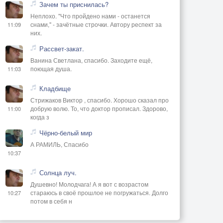
Зачем ты приснилась?
Неплохо. "Что пройдено нами - останется
снами," - зачётные строчки. Автору респект за
11:09
них.
Рассвет-закат.
Ванина Светлана, спасибо. Заходите ещё,
поющая душа.
11:03
Кладбище
Стрижаков Виктор , спасибо. Хорошо сказал про
добрую волю. То, что доктор прописал. Здорово,
11:00
когда з
Чёрно-белый мир
А РАМИЛЬ, Спасибо
10:37
Солнца луч.
Душевно! Молодчага! А я вот с возрастом
стараюсь в своё прошлое не погружаться. Долго
10:27
потом в себя н