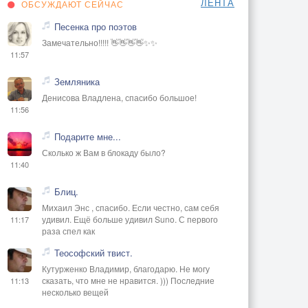
ЛЕНТА
ОБСУЖДАЮТ СЕЙЧАС
Песенка про поэтов
Замечательно!!!!! 👋👋👋👋✨✨
11:57
Земляника
Денисова Владлена, спасибо большое!
11:56
Подарите мне...
Сколько ж Вам в блокаду было?
11:40
Блиц.
Михаил Энс , спасибо. Если честно, сам себя
удивил. Ещё больше удивил Suno. С первого
11:17
раза спел как
Теософский твист.
Кутурженко Владимир, благодарю. Не могу
сказать, что мне не нравится. ))) Последние
11:13
несколько вещей