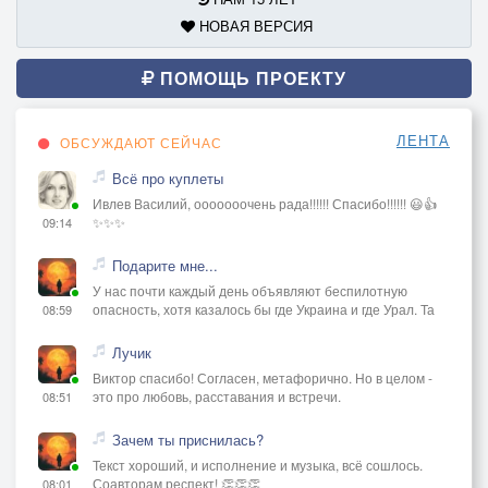
НОВАЯ ВЕРСИЯ
ПОМОЩЬ ПРОЕКТУ
ЛЕНТА
ОБСУЖДАЮТ СЕЙЧАС
Всё про куплеты
Ивлев Василий, ооооооочень рада!!!!!! Спасибо!!!!!! 😃👍
✨✨✨
09:14
Подарите мне...
У нас почти каждый день объявляют беспилотную
опасность, хотя казалось бы где Украина и где Урал. Та
08:59
Лучик
Виктор спасибо! Согласен, метафорично. Но в целом -
это про любовь, расставания и встречи.
08:51
Зачем ты приснилась?
Текст хороший, и исполнение и музыка, всё сошлось.
Соавторам респект! 👏👏👏
08:01