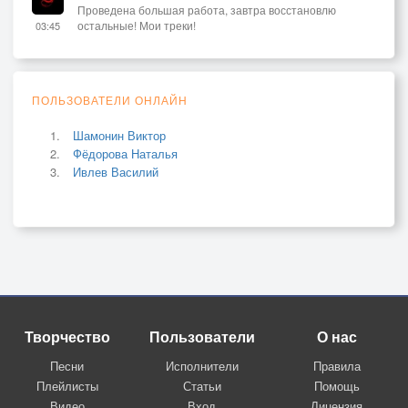
Проведена большая работа, завтра восстановлю
остальные! Мои треки!
03:45
ПОЛЬЗОВАТЕЛИ ОНЛАЙН
Шамонин Виктор
Фёдорова Наталья
Ивлев Василий
Творчество
Пользователи
О нас
Песни
Исполнители
Правила
Плейлисты
Статьи
Помощь
Видео
Вход
Лицензия