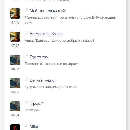
Мой, ты только мой!
Жанна, здравствуй! Трогательно! В духе ВИА середины
70-х.
07:48
Не моею любовью
Анна, Жанна, спасибо за добрые отзывы!
07:27
Где то там
Паша не включается и не играет
06:53
Вечный турист
Кутурженко Владимир, Спасибо
06:32
"Грёзы"
Плюсую+
05:54
Mike