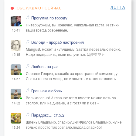
ЛЕНТА
ОБСУЖДАЮТ СЕЙЧАС
Прогулка по городу
Питербуржцы, вы, конечно, уникальная каста. И стихи
ваши всегда осебенные.
15:41
Володя - прораб настроения
Mangust, может и к лучшему. Завтра перезалью песню.
Надо подправить, если получится. 🤗💛💛💛✨
15:15
Любовь на раз
Сергеев Генрих, спасибо за пространный коммент, у
Светы конечно мощь, но и заметьте какая нежность
14:57
Грешная любовь
Великолепно! И главное всем вместе можно петь за
столом, или на диване, и с гостями и без +
14:52
Парадокс... ст.5.2
Шпень Владимир, спасибушки!Фролов Владимир, ну не
только,просто так совпало,подряд,спасибо!
13:24