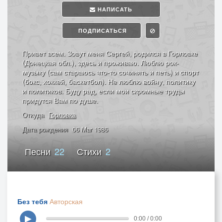
НАПИСАТЬ
ПОДПИСАТЬСЯ
Привет всем. Зовут меня Сергей, родился в Горловке
(Донецкая обл.), здесь и проживаю. Люблю рок-
музыку (сам стараюсь что-то сочинять и петь) и спорт
(бокс, хоккей, баскетбол). Не люблю войну, политику
и политиков. Буду рад, если мои скромные труды
придутся Вам по душе.
Откуда
Горловка
Дата рождения
06 Mar 1986
Песни
22
Стихи
2
Без тебя
Авторская
▶
0:00 / 0:00