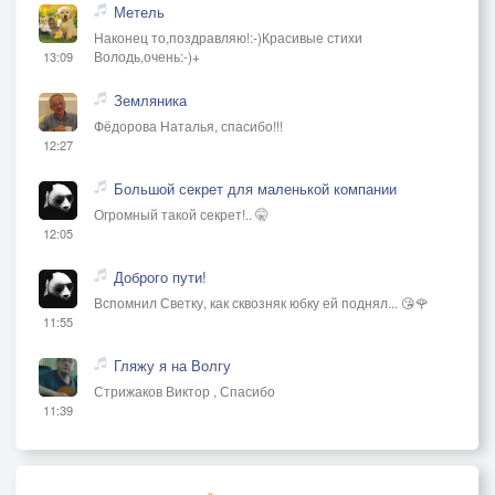
Метель
Наконец то,поздравляю!:-)Красивые стихи
Володь,очень:-)+
13:09
Земляника
Фёдорова Наталья, спасибо!!!
12:27
Большой секрет для маленькой компании
Огромный такой секрет!.. 🤫
12:05
Доброго пути!
Вспомнил Светку, как сквозняк юбку ей поднял... 😘🌹
11:55
Гляжу я на Волгу
Стрижаков Виктор , Спасибо
11:39