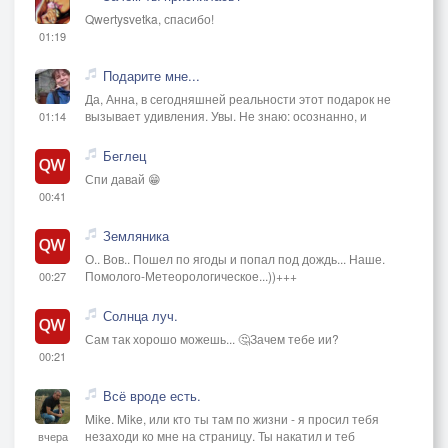
Qwertysvetka, спасибо!
01:19
Подарите мне...
Да, Анна, в сегодняшней реальности этот подарок не
вызывает удивления. Увы. Не знаю: осознанно, и
01:14
Беглец
Спи давай 😁
00:41
Земляника
О.. Вов.. Пошел по ягоды и попал под дождь... Наше.
Помолого-Метеорологическое...))+++
00:27
Солнца луч.
Сам так хорошо можешь... 🤔Зачем тебе ии?
00:21
Всё вроде есть.
Mike. Mike, или кто ты там по жизни - я просил тебя
незаходи ко мне на страницу. Ты накатил и теб
вчера