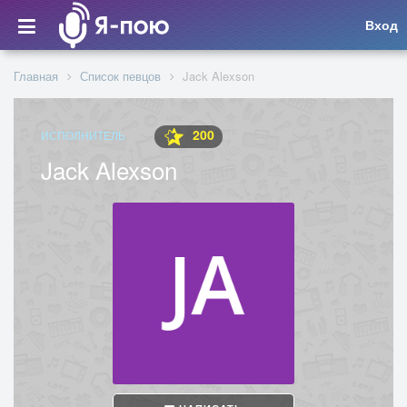
Вход
Главная
Список певцов
Jack Alexson
200
ИСПОЛНИТЕЛЬ
Jack Alexson