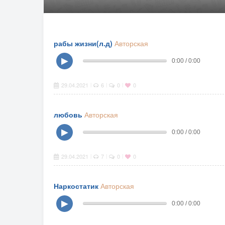
рабы жизни(л.д)
Авторская
▶
0:00 / 0:00
29.04.2021
6
0
0
|
|
|
любовь
Авторская
▶
0:00 / 0:00
29.04.2021
7
0
0
|
|
|
Наркостатик
Авторская
▶
0:00 / 0:00