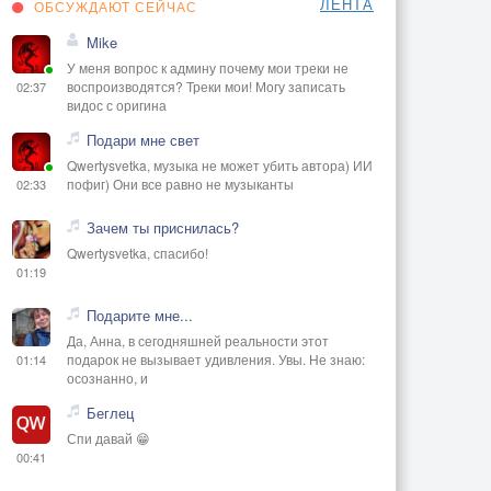
ЛЕНТА
ОБСУЖДАЮТ СЕЙЧАС
Mike
У меня вопрос к админу почему мои треки не
воспроизводятся? Треки мои! Могу записать
02:37
видос с оригина
Подари мне свет
Qwertysvetka, музыка не может убить автора) ИИ
пофиг) Они все равно не музыканты
02:33
Зачем ты приснилась?
Qwertysvetka, спасибо!
01:19
Подарите мне...
Да, Анна, в сегодняшней реальности этот
подарок не вызывает удивления. Увы. Не знаю:
01:14
осознанно, и
Беглец
Спи давай 😁
00:41