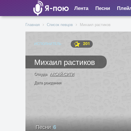
Лента
Песни
Плей
Главная
Список певцов
Михаил растиков
201
ИСПОЛНИТЕЛЬ
Михаил растиков
Откуда
АКСАЙ-СИТИ
Дата рождения
Песни
6