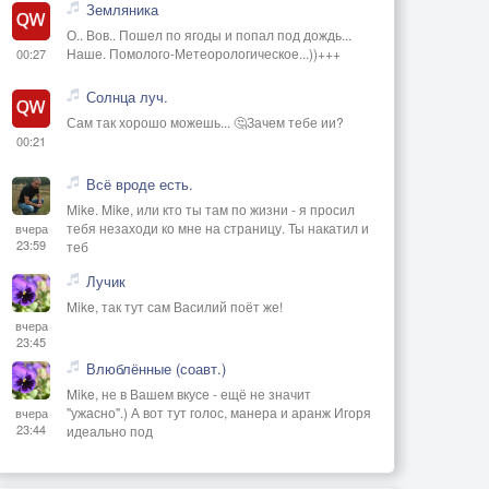
Земляника
О.. Вов.. Пошел по ягоды и попал под дождь...
Наше. Помолого-Метеорологическое...))+++
00:27
Солнца луч.
Сам так хорошо можешь... 🤔Зачем тебе ии?
00:21
Всё вроде есть.
Mike. Mike, или кто ты там по жизни - я просил
тебя незаходи ко мне на страницу. Ты накатил и
вчера
23:59
теб
Лучик
Mike, так тут сам Василий поёт же!
вчера
23:45
Влюблённые (соавт.)
Mike, не в Вашем вкусе - ещё не значит
"ужасно".) А вот тут голос, манера и аранж Игоря
вчера
23:44
идеально под