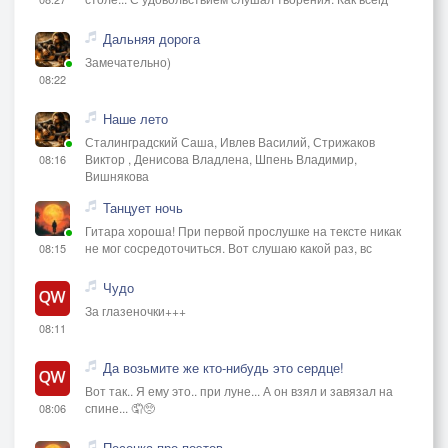
Дальняя дорога
Замечательно)
08:22
Наше лето
Сталинградский Саша, Ивлев Василий, Стрижаков
Виктор , Денисова Владлена, Шпень Владимир,
08:16
Вишнякова
Танцует ночь
Гитара хороша! При первой прослушке на тексте никак
не мог сосредоточиться. Вот слушаю какой раз, вс
08:15
Чудо
За глазеночки+++
08:11
Да возьмите же кто-нибудь это сердце!
Вот так.. Я ему это.. при луне... А он взял и завязал на
спине... 🤦🥺
08:06
Песенка про поэтов