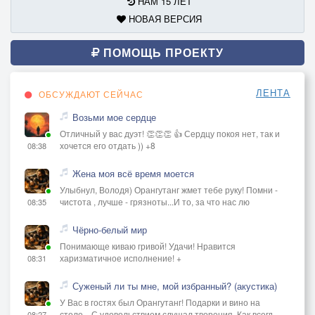
НАМ 15 ЛЕТ
НОВАЯ ВЕРСИЯ
ПОМОЩЬ ПРОЕКТУ
ЛЕНТА
ОБСУЖДАЮТ СЕЙЧАС
Возьми мое сердце
Отличный у вас дуэт! 👏👏👏 👍 Сердцу покоя нет, так и
хочется его отдать )) +8
08:38
Жена моя всё время моется
Улыбнул, Володя) Орангутанг жмет тебе руку! Помни -
чистота , лучше - грязноты...И то, за что нас лю
08:35
Чёрно-белый мир
Понимающе киваю гривой! Удачи! Нравится
харизматичное исполнение! +
08:31
Суженый ли ты мне, мой избранный? (акустика)
У Вас в гостях был Орангутанг! Подарки и вино на
столе... С удовольствием слушал творения. Как всегд
08:27