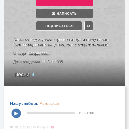
НАПИСАТЬ
ПОДПИСАТЬСЯ
Снимаю видеоуроки игры на гитаре и пишу песни.
Петь совершенно не умею, голос отвратительный.
Откуда
Свердловск
Дата рождения
06 Oct 1995
Песни
4
Нашу любовь
Авторская
▶
0:00 / 0:00
18.03.2015
6
0
0
|
|
|