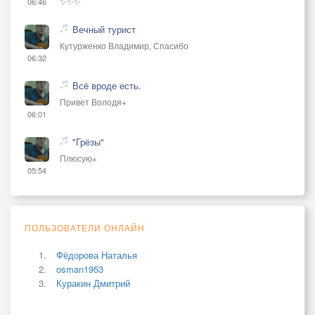
✨✨✨
06:46
Вечный турист
Кутурженко Владимир, Спасибо
06:32
Всё вроде есть.
Привет Володя+
06:01
"Грёзы"
Плюсую+
05:54
ПОЛЬЗОВАТЕЛИ ОНЛАЙН
Фёдорова Наталья
osman1953
Куракин Дмитрий