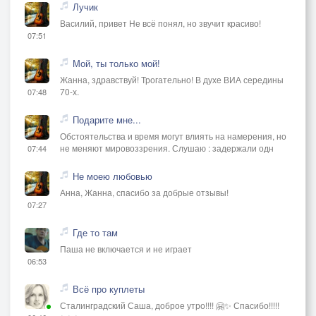
Лучик
Василий, привет Не всё понял, но звучит красиво!
07:51
Мой, ты только мой!
Жанна, здравствуй! Трогательно! В духе ВИА середины
70-х.
07:48
Подарите мне...
Обстоятельства и время могут влиять на намерения, но
не меняют мировоззрения. Слушаю : задержали одн
07:44
Не моею любовью
Анна, Жанна, спасибо за добрые отзывы!
07:27
Где то там
Паша не включается и не играет
06:53
Всё про куплеты
Сталинградский Саша, доброе утро!!!! 🤗✨ Спасибо!!!!!