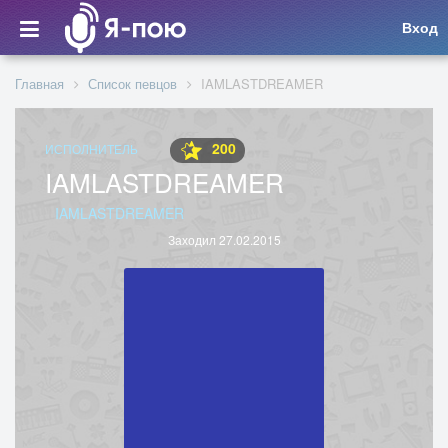
Вход
Главная
Список певцов
IAMLASTDREAMER
200
ИСПОЛНИТЕЛЬ
IAMLASTDREAMER
IAMLASTDREAMER
Заходил 27.02.2015