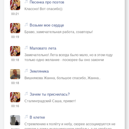
Песенка про поэтов
Классно! Вот спасибо))
00:21
Возьми мое сердце
Браво, замечательная работа, соавторы!
00:19
Маловато лета
Замечательно! Лета всегда было мало, но в этом году
только одно желание - поскорее бы оно закончи
00:18
Земляника
Вишнякова Жанна, большое спасибо, Жанна..
00:18
Зачем ты приснилась?
Сталинградский Саша, привет!
00:16
В клетке
Стремлению к полёту и небу, скорее ассоциируется не
совсем с земным пониманием свободы, а со свободо
вчера