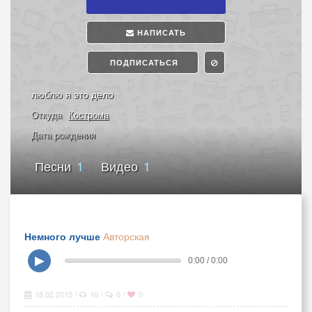
НАПИСАТЬ
ПОДПИСАТЬСЯ
люблю я это дело
Откуда
Кострома
Дата рождения
Песни
1
Видео
1
Немного лучше
Авторская
▶
0:00 / 0:00
18.02.2015
10
0
0
|
|
|