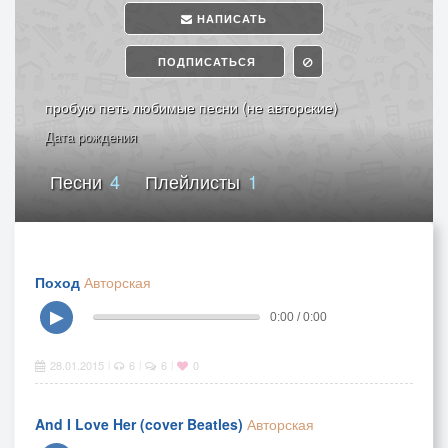
НАПИСАТЬ
ПОДПИСАТЬСЯ
пробую петь любимые песни (не авторские)
Дата рождения
Песни
4
Плейлисты
1
Поход
Авторская
▶
0:00 / 0:00
28.01.2015
6
6
0
|
|
|
And I Love Her (cover Beatles)
Авторская