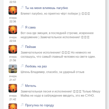
22:53
Ты на меня влияешь пагубно
Влияет пагубно, но приятно чёрт побери )) 👏👏👏
вчера
22:36
Я сама
Вот она где эмоция, в последней строчке, искреннее
недоумение ) Замечательное исполнение! 👏👏👏
вчера
22:04
Пейзаж
Замечательное исполнение! 👏👏👏 Но немного не
соглашусь, что самый главный человек на свете один.
вчера
21:56
Любовь на раз
Шпень Владимир, спасибо, за ударный отзыв
вчера
21:47
Метель
Замечательная песня и исполнение! 👏👏👏 Только Мишу
Майка не надо в заблуждение вводить, это же СУНО.
вчера
21:42
Прогулка по городу