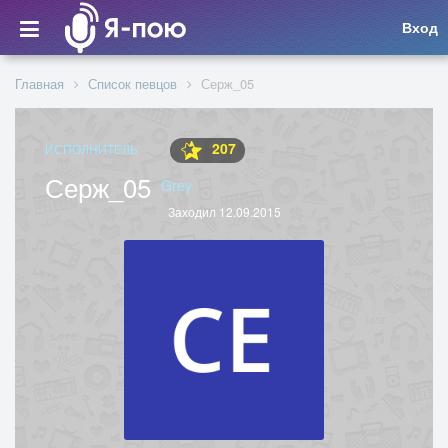
Вход
Главная
Список певцов
Серж_05
207
ИСПОЛНИТЕЛЬ
Серж_05
Grey
Заходил 12.09.2015