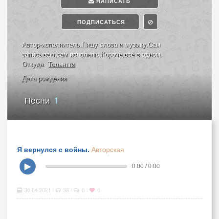
НАПИСАТЬ
ПОДПИСАТЬСЯ
Автор-исполнитель.Пишу слова и музыку.Сам
записываю,сам исполняю.Короче,всё в одном.
Откуда
Тольятти
Дата рождения
Песни
1
Я вернулся с войны.
Авторская
▶
0:00 / 0:00
30.04.2021
38
0
0
|
|
|