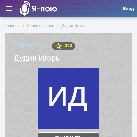
Вход
Главная
Список певцов
Дудин Игорь
200
ИСПОЛНИТЕЛЬ
Дудин Игорь