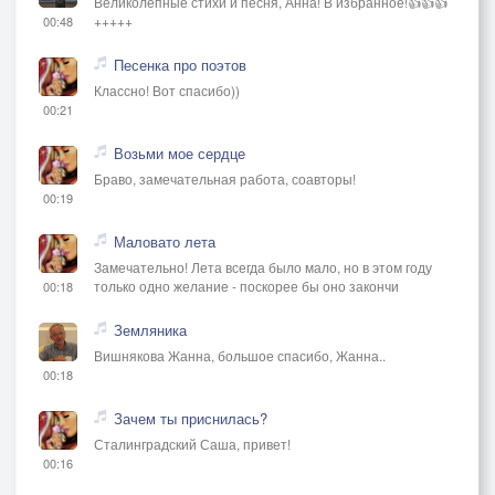
Великолепные стихи и песня, Анна! В избранное!👍👍👍
+++++
00:48
Песенка про поэтов
Классно! Вот спасибо))
00:21
Возьми мое сердце
Браво, замечательная работа, соавторы!
00:19
Маловато лета
Замечательно! Лета всегда было мало, но в этом году
только одно желание - поскорее бы оно закончи
00:18
Земляника
Вишнякова Жанна, большое спасибо, Жанна..
00:18
Зачем ты приснилась?
Сталинградский Саша, привет!
00:16