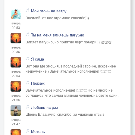
Мой огонь на ветру
Василий, от нас огромное спасибо)))
вчера
22:53
Ты на меня влияешь пагубно
Влияет пагубно, но приятно чёрт побери )) 👏👏👏
вчера
22:36
Я сама
Вот она где эмоция, в последней строчке, искреннее
недоумение ) Замечательное исполнение! 👏👏👏
вчера
22:04
Пейзаж
Замечательное исполнение! 👏👏👏 Но немного не
соглашусь, что самый главный человек на свете один.
вчера
21:56
Любовь на раз
Шпень Владимир, спасибо, за ударный отзыв
вчера
21:47
Метель