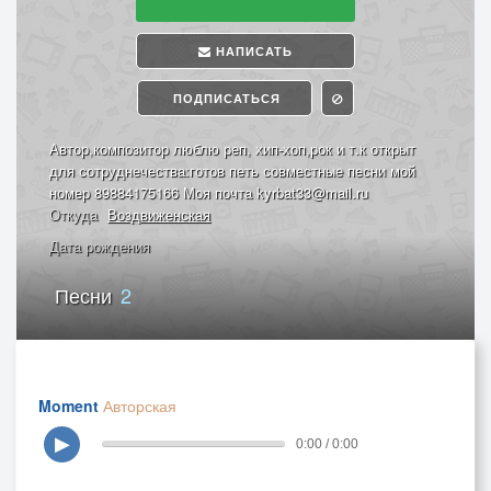
НАПИСАТЬ
ПОДПИСАТЬСЯ
Автор,композитор люблю реп, хип-хоп,рок и т.к открыт
для сотруднечества:готов петь совместные песни мой
номер 89884175166 Моя почта kyrbat33@mail.ru
Откуда
Воздвиженская
Дата рождения
Песни
2
Moment
Авторская
▶
0:00 / 0:00