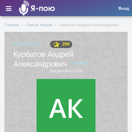
Вход
Главная
Список певцов
Курбатов Андрей Александрович
200
ИСПОЛНИТЕЛЬ
Курбатов Андрей
Александрович
kyrbat888
Заходил 24.01.2016