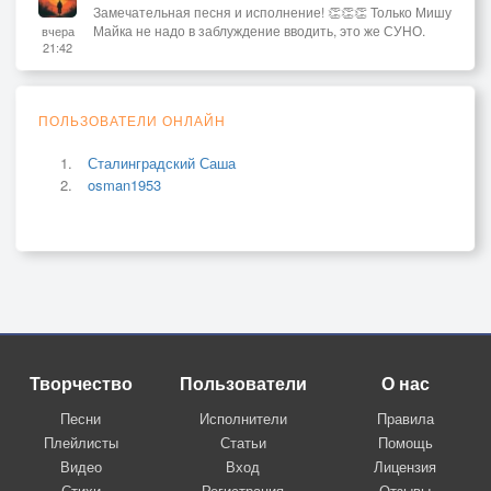
Замечательная песня и исполнение! 👏👏👏 Только Мишу
Майка не надо в заблуждение вводить, это же СУНО.
вчера
21:42
ПОЛЬЗОВАТЕЛИ ОНЛАЙН
Сталинградский Саша
osman1953
Творчество
Пользователи
О нас
Песни
Исполнители
Правила
Плейлисты
Статьи
Помощь
Видео
Вход
Лицензия
Стихи
Регистрация
Отзывы