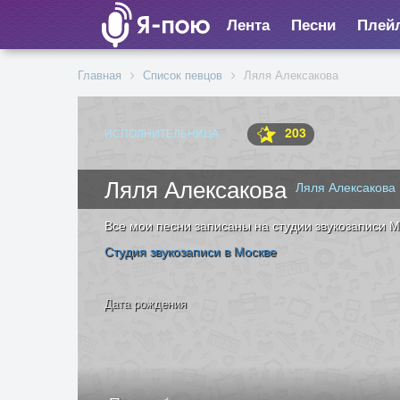
Лента
Песни
Плей
Главная
Список певцов
Ляля Алексакова
203
ИСПОЛНИТЕЛЬНИЦА
Ляля Алексакова
Ляля Алексакова
Все мои песни записаны на студии звукозаписи 
Студия звукозаписи в Москве
Дата рождения