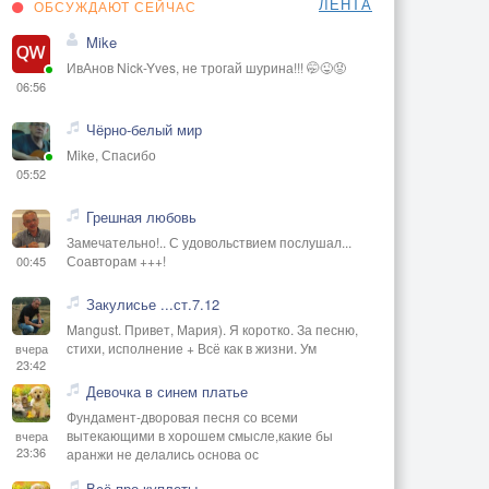
ЛЕНТА
ОБСУЖДАЮТ СЕЙЧАС
Mike
ИвАнов Nick-Yves, не трогай шурина!!! 🤭😜😡
06:56
Чёрно-белый мир
Mike, Спасибо
05:52
Грешная любовь
Замечательно!.. С удовольствием послушал...
Соавторам +++!
00:45
Закулисье ...ст.7.12
Mangust. Привет, Мария). Я коротко. За песню,
стихи, исполнение + Всё как в жизни. Ум
вчера
23:42
Девочка в синем платье
Фундамент-дворовая песня со всеми
вытекающими в хорошем смысле,какие бы
вчера
23:36
аранжи не делались основа ос
Всё про куплеты