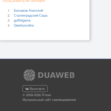
ПОЛЬЗОВАТЕЛИ ОНЛАЙН
Баскаков Анатолий
Сталинградский Саша
golfhitgame
Qwertysvetka
Вконтакте
© 2009-2026 Я-пою
Музыкальный сайт самовыражения