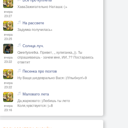
ХаваЗажигательно Наташа:-)+
вчера
23:27
На рассвете
Задумка получилась+
вчера
23:25
Солнца луч.
Qwertysvetka. Привет, ,, хулиганка,,)). Ты
спрашиваешь - зачем мне, ИИ..?? Постараюсь
вчера
23:22
ответит
Песенка про поэтов
Ну Ваще,шедеврально Вася:-)!Улыбнул!+9
вчера
23:22
Маловато лета
Да,жарковато:-)Любишь ты лето
Коля,чувствуется:-)+8
вчера
23:16