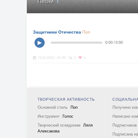
Песни
1
Защитники Отечества
Поп
▶
0:00 / 0:00
19.02.2022
95
2
3
|
|
|
ТВОРЧЕСКАЯ АКТИВНОСТЬ
СОЦИАЛЬНА
Основной стиль
Поп
Получено ко
Инструмент
Голос
Написано ко
Творческий псевдоним
Ляля
Подписчико
Алексакова
Подписана н