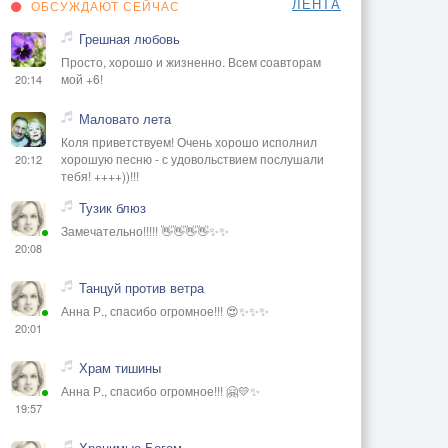
ЛЕНТА
ОБСУЖДАЮТ СЕЙЧАС
Грешная любовь
Просто, хорошо и жизненно. Всем соавторам
мой +6!
20:14
Маловато лета
Коля приветствуем! Очень хорошо исполнил
хорошую песню - с удовольствием послушали
20:12
тебя! ++++))!!!
Тузик блюз
Замечательно!!!!! 👋👋👋👋✨✨
20:08
Танцуй против ветра
Анна Р., спасибо огромное!!! 😍✨✨✨
20:01
Храм тишины
Анна Р., спасибо огромное!!! 🤗💛✨
19:57
Хранимые Богом