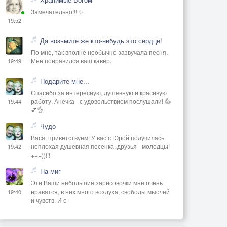
Замечательно!!! ✨
19:52
Да возьмите же кто-нибудь это сердце!
По мне, так вполне необычно зазвучала песня.
Мне понравился ваш кавер.
19:49
Подарите мне...
Спасибо за интересную, душевную и красивую
работу, Анечка - с удовольствием послушали! 👍
19:44
💕👌
Чудо
Вася, приветствуем! У вас с Юрой получилась
неплохая душевная песенка, друзья - молодцы!
19:42
+++))!!!
На миг
Эти Ваши небольшие зарисовочки мне очень
нравятся, в них много воздуха, свободы мыслей
19:40
и чувств. И с