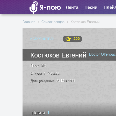
Лента
Песни
Плей
Главная
Список певцов
Костюков Евгений
200
ИСПОЛНИТЕЛЬ
Костюков Евгений
Doctor Offenba
Поэт, МС
Откуда
г. Москва
Дата рождения
23 Mar 1983
Песни
1