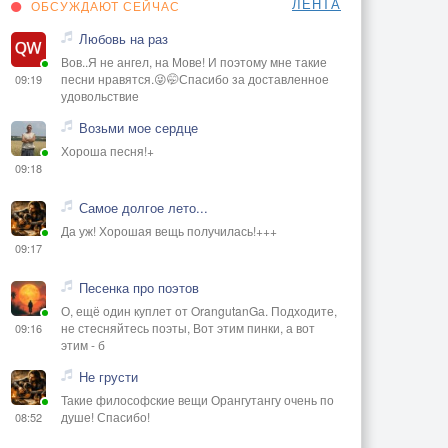
ЛЕНТА
ОБСУЖДАЮТ СЕЙЧАС
Любовь на раз
Вов..Я не ангел, на Мове! И поэтому мне такие
песни нравятся.😜🤭Спасибо за доставленное
09:19
удовольствие
Возьми мое сердце
Хороша песня!+
09:18
Самое долгое лето...
Да уж! Хорошая вещь получилась!+++
09:17
Песенка про поэтов
О, ещё один куплет от OrangutanGа. Подходите,
не стесняйтесь поэты, Вот этим пинки, а вот
09:16
этим - б
Не грусти
Такие философские вещи Орангутангу очень по
душе! Спасибо!
08:52