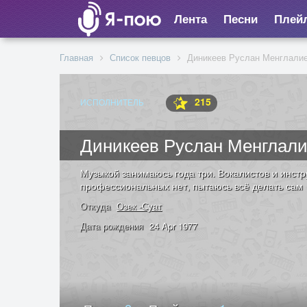
Лента
Песни
Плей
Главная
Список певцов
Диникеев Руслан Менглали
215
ИСПОЛНИТЕЛЬ
Диникеев Руслан Менглал
Музыкой занимаюсь года три. Вокалистов и инст
профессиональных нет, пытаюсь всё делать сам
Откуда
Озек -Суат
Дата рождения
24 Apr 1977