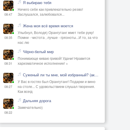
Я выбираю тебя
Ничего себе как привлекательно резво!
Заслушался, залюбовался...
08:47
Жена моя всё время моется
Улыбнул, Володя) Орангутанг жмет тебе руку!
Помни - чистота , лучше - грязноты...И то, за что
08:35
нас лю
Чёрно-белый мир
Понимающе киваю гривой! Удачи! Нравится
харизматичное исполнение! +
08:31
Суженый ли ты мне, мой избранный? (акустика)
У Вас в гостях был Орангутанг! Подарки и вино
на столе... С удовольствием слушал творения.
08:27
Как всегд
Дальняя дорога
Замечательно)
08:22