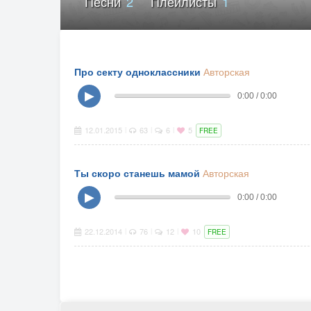
Песни
2
Плейлисты
1
Про секту одноклассники
Авторская
▶
0:00 / 0:00
12.01.2015
63
6
5
|
|
|
FREE
Ты скоро станешь мамой
Авторская
▶
0:00 / 0:00
22.12.2014
76
12
10
|
|
|
FREE