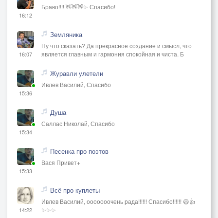
Браво!!!! 👋👋👋✨ Спасибо!
16:12
Земляника
Ну что сказать? Да прекрасное создание и смысл, что
является главным и гармония спокойная и чиста. Б
16:07
Журавли улетели
Ивлев Василий, Спасибо
15:36
Душа
Саллас Николай, Спасибо
15:34
Песенка про поэтов
Вася Привет+
15:33
Всё про куплеты
Ивлев Василий, ооооооочень рада!!!!!! Спасибо!!!!!! 😃👍
✨✨✨
14:22