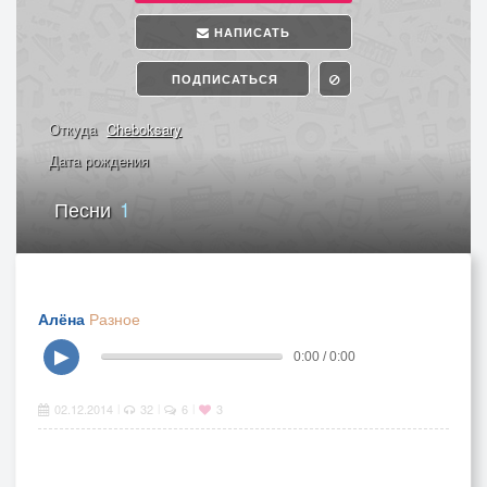
НАПИСАТЬ
ПОДПИСАТЬСЯ
Откуда
Cheboksary
Дата рождения
Песни
1
Алёна
Разное
▶
0:00 / 0:00
02.12.2014
32
6
3
|
|
|