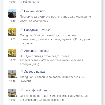
,с 10й попытки
19:59
Ночной звонок
Повторно загрузил эту песню, ранее загруженная не
звучит к сожалению..
19:39
Парадокс... ст.5.2
OrangutanG, ой ,мохнатый да с розой...как
романтично,прям эксклюзив в джунглях:-)В раздумья
19:03
говоришь
Аэропорт...ст.8.2
В В, Дим привет,я тоже редко ...:-)все
летаем,летаем:-)Спасибо тебе,очень красивая
18:57
ассоциация!;-)
Любовь на раз
OrangutanG, спасибо за подробный и серьёзный
коммент
18:42
Теософский твист.
Это конечно не твист, думаю ближе к Ламбаде. Для
отдыхающих. Сделано всё чётко +
18:40