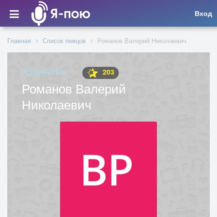
Вход
Главная
Список певцов
Романов Валерий Николаевич
203
ИСПОЛНИТЕЛЬ
Романов Валерий
Николаевич