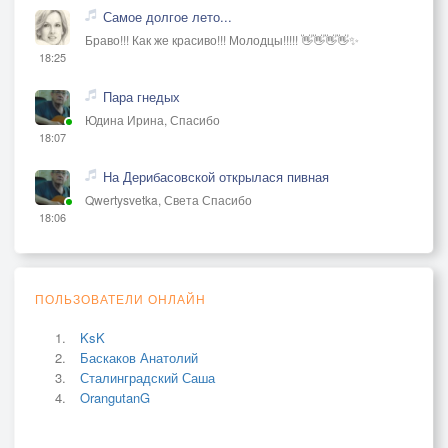
Самое долгое лето...
Браво!!! Как же красиво!!! Молодцы!!!!! 👋👋👋👋✨
18:25
Пара гнедых
Юдина Ирина, Спасибо
18:07
На Дерибасовской открылася пивная
Qwertysvetka, Света Спасибо
18:06
ПОЛЬЗОВАТЕЛИ ОНЛАЙН
KsK
Баскаков Анатолий
Сталинградский Саша
OrangutanG