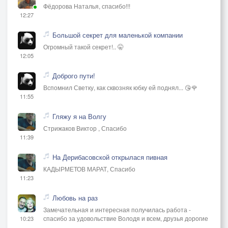
Фёдорова Наталья, спасибо!!!
12:27
Большой секрет для маленькой компании
Огромный такой секрет!.. 🤫
12:05
Доброго пути!
Вспомнил Светку, как сквозняк юбку ей поднял... 😘🌹
11:55
Гляжу я на Волгу
Стрижаков Виктор , Спасибо
11:39
На Дерибасовской открылася пивная
КАДЫРМЕТОВ МАРАТ, Спасибо
11:23
Любовь на раз
Замечательная и интересная получилась работа -
спасибо за удовольствие Володя и всем, друзья дорогие
10:23