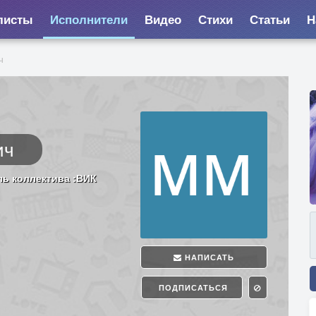
листы
Исполнители
Видео
Стихи
Статьи
Н
ч
ич
ь коллектива :ВИК
НАПИСАТЬ
ПОДПИСАТЬСЯ