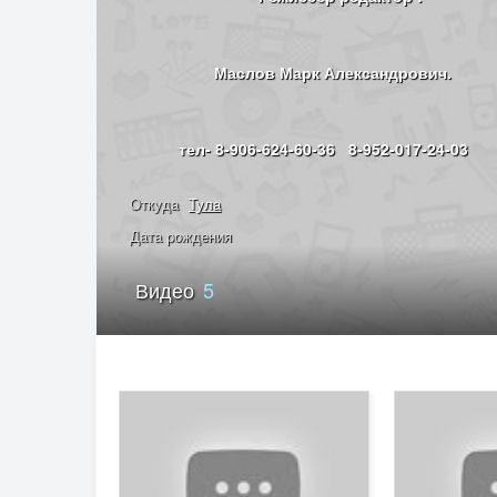
Маслов Марк Александрович.
тел- 8-906-624-60-36 8-952-017-24-03
Откуда
Тула
Дата рождения
Видео
5