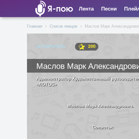
Лента
Песни
Плей
Главная
Список певцов
Маслов Марк Александрови
200
ИСПОЛНИТЕЛЬ
Маслов Марк Александров
Администратор
Художественный руководител
«ЛОТОС»
Маслов Марк Александрович.
Солисты: