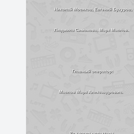
Николай Мосяков, Евгений Букуров,
Людмила Симонова, Марк Маслов.
Главный оператор:
Маслов Марк Александрович.
Режиссер редактор :