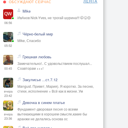
ЛЕНТА
ОБСУЖДАЮТ СЕЙЧАС
Mike
ИвАнов Nick-Yves, не трогай шурина!!! 🤭😜😡
06:56
Чёрно-белый мир
Mike, Спасибо
05:52
Грешная любовь
Замечательно!.. С удовольствием послушал...
Соавторам +++!
00:45
Закулисье ...ст.7.12
Mangust. Привет, Мария). Я коротко. За песню,
стихи, исполнение + Всё как в жизни. Ум
вчера
23:42
Девочка в синем платье
Фундамент-дворовая песня со всеми
вытекающими в хорошем смысле,какие бы
вчера
23:36
аранжи не делались основа ос
Всё про куплеты