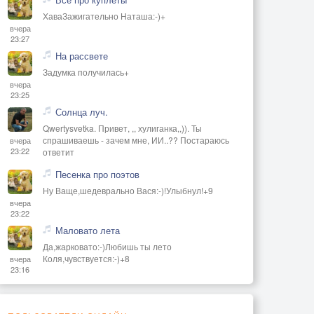
ХаваЗажигательно Наташа:-)+
вчера
23:27
На рассвете
Задумка получилась+
вчера
23:25
Солнца луч.
Qwertysvetka. Привет, ,, хулиганка,,)). Ты
спрашиваешь - зачем мне, ИИ..?? Постараюсь
вчера
23:22
ответит
Песенка про поэтов
Ну Ваще,шедеврально Вася:-)!Улыбнул!+9
вчера
23:22
Маловато лета
Да,жарковато:-)Любишь ты лето
Коля,чувствуется:-)+8
вчера
23:16