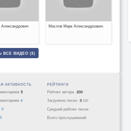
 Александрович
Маслов Марк Александроавич
 ВСЕ ВИДЕО (5)
Я АКТИВНОСТЬ
РЕЙТИНГИ
мментариев
5
Рейтинг автора
200
мментариев
4
Загружено песен
0
200
в
0
Средний рейтинг песни
0
Всего прослушиваний