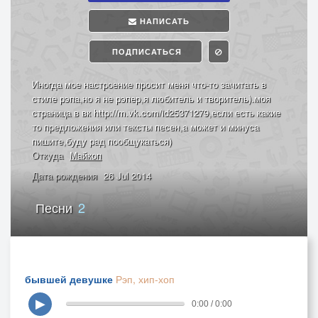
НАПИСАТЬ
ПОДПИСАТЬСЯ
Иногда мое настроение просит меня что-то зачитать в
стиле рэпа,но я не рэпер,я любитель и творитель).моя
страница в вк http://m.vk.com/id25371279,если есть какие
то предложения или тексты песен,а может и минуса
пишите,буду рад пообщукаться)
Откуда
Майкоп
Дата рождения
26 Jul 2014
Песни
2
бывшей девушке
Рэп, хип-хоп
▶
0:00 / 0:00