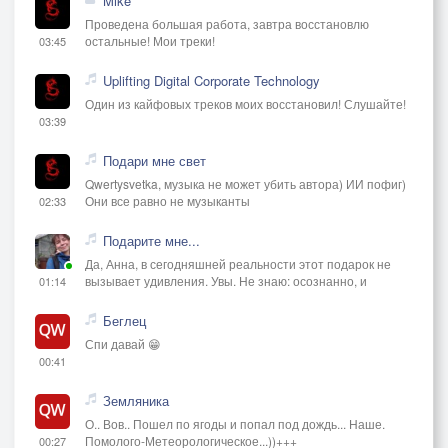
Mike
Проведена большая работа, завтра восстановлю
остальные! Мои треки!
03:45
Uplifting Digital Corporate Technology
Один из кайфовых треков моих восстановил! Слушайте!
03:39
Подари мне свет
Qwertysvetka, музыка не может убить автора) ИИ пофиг)
Они все равно не музыканты
02:33
Подарите мне...
Да, Анна, в сегодняшней реальности этот подарок не
вызывает удивления. Увы. Не знаю: осознанно, и
01:14
Беглец
Спи давай 😁
00:41
Земляника
О.. Вов.. Пошел по ягоды и попал под дождь... Наше.
Помолого-Метеорологическое...))+++
00:27