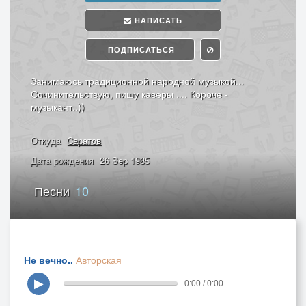
НАПИСАТЬ
ПОДПИСАТЬСЯ
Занимаюсь традиционной народной музыкой...
Сочинительствую, пишу каверы .... Короче -
музыкант..))
Откуда
Cаратов
Дата рождения
26 Sep 1985
Песни
10
Не вечно..
Авторская
▶
0:00 / 0:00