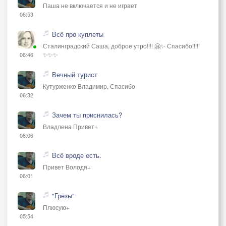
Паша не включается и не играет
06:53
Всё про куплеты
Сталинградский Саша, доброе утро!!!! 🤗✨ Спасибо!!!!!
✨✨✨
06:46
Вечный турист
Кутурженко Владимир, Спасибо
06:32
Зачем ты приснилась?
Владлена Привет+
06:06
Всё вроде есть.
Привет Володя+
06:01
"Грёзы"
Плюсую+
05:54