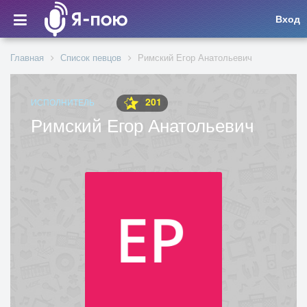
Вход
Главная
Список певцов
Римский Егор Анатольевич
201
ИСПОЛНИТЕЛЬ
Римский Егор Анатольевич