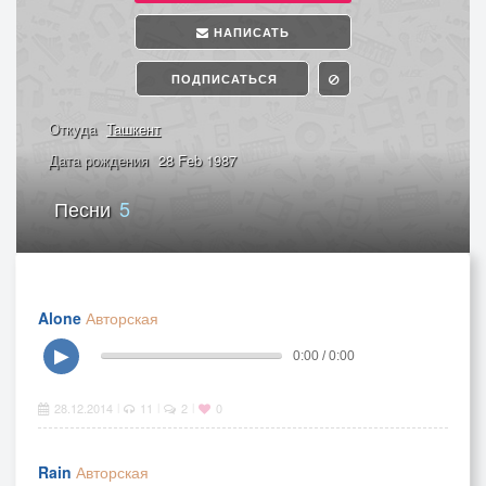
НАПИСАТЬ
ПОДПИСАТЬСЯ
Откуда
Ташкент
Дата рождения
28 Feb 1987
Песни
5
Alone
Авторская
▶
0:00 / 0:00
28.12.2014
11
2
0
|
|
|
Rain
Авторская