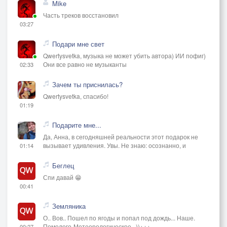
Mike
Часть треков восстановил
03:27
Подари мне свет
Qwertysvetka, музыка не может убить автора) ИИ пофиг)
Они все равно не музыканты
02:33
Зачем ты приснилась?
Qwertysvetka, спасибо!
01:19
Подарите мне...
Да, Анна, в сегодняшней реальности этот подарок не
вызывает удивления. Увы. Не знаю: осознанно, и
01:14
Беглец
Спи давай 😁
00:41
Земляника
О.. Вов.. Пошел по ягоды и попал под дождь... Наше.
Помолого-Метеорологическое...))+++
00:27