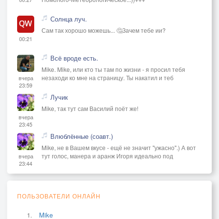
Солнца луч.
Сам так хорошо можешь... 🤔Зачем тебе ии?
00:21
Всё вроде есть.
Mike. Mike, или кто ты там по жизни - я просил тебя
незаходи ко мне на страницу. Ты накатил и теб
вчера
23:59
Лучик
Mike, так тут сам Василий поёт же!
вчера
23:45
Влюблённые (соавт.)
Mike, не в Вашем вкусе - ещё не значит "ужасно".) А вот
тут голос, манера и аранж Игоря идеально под
вчера
23:44
ПОЛЬЗОВАТЕЛИ ОНЛАЙН
Mike