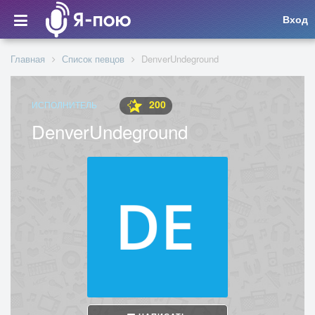
Вход
Главная
Список певцов
DenverUndeground
200
ИСПОЛНИТЕЛЬ
DenverUndeground