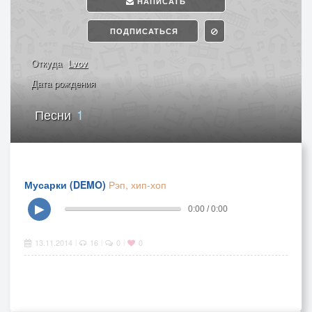
НАПИСАТЬ
ПОДПИСАТЬСЯ
Откуда
Lvov
Дата рождения
Песни
1
Мусарки (DEMO)
Рэп, хип-хоп
▶
0:00 / 0:00
13.11.2014
16
0
0
|
|
|