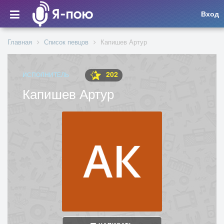
Вход
Главная
Список певцов
Капишев Артур
202
ИСПОЛНИТЕЛЬ
Капишев Артур