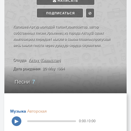
НАПИСАТЬ
ПОДПИСАТЬСЯ
Капишев Артур молодой талант,композитор, автор
собственных песен.Уроженец из города Актау.В своих
композициях передает мысли о самом главном,пропуская
весь смысл текста через душу,до сердца слушателя.
Откуда
Актау (Казахстан)
Дата рождения
20 May 1994
Песни
7
Музыка
Авторская
▶
0:00 / 0:00