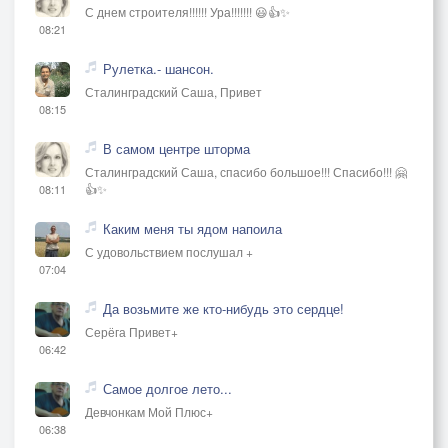
С днем строителя!!!!!! Ура!!!!!!! 😃👍✨
08:21
Рулетка.- шансон.
Сталинградский Саша, Привет
08:15
В самом центре шторма
Сталинградский Саша, спасибо большое!!! Спасибо!!! 🤗
👍✨
08:11
Каким меня ты ядом напоила
С удовольствием послушал +
07:04
Да возьмите же кто-нибудь это сердце!
Серёга Привет+
06:42
Самое долгое лето...
Девчонкам Мой Плюс+
06:38